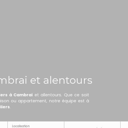
mbrai et alentours
iers à Cambrai
et allentours. Que ce soit
maison ou appartement, notre équipe est à
liers
.
Localisation