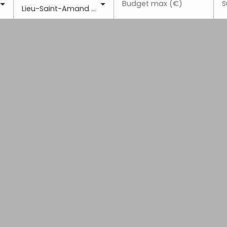
Budget max (€)
S
Lieu-Saint-Amand (59111)