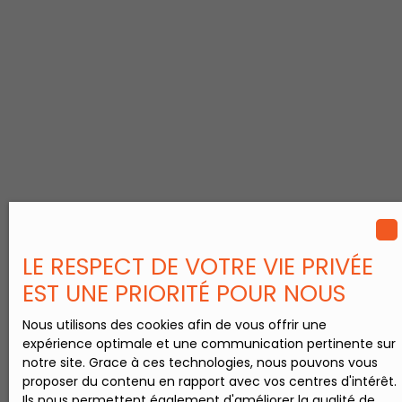
fluide. Les points forts
du bien : - Espace de
vie chaleureux : Une
belle pièce de vie,
agrémentée d'un
insert bois pour vos
soirées d'hiver. - Côté
nuit : Un couloir
dessert trois
chambres et une salle
de bains. -
Fonctionnalité : Une
cuisine et un bureau
complètent
LE RESPECT DE VOTRE VIE PRIVÉE
l'ensemble. Extérieurs
EST UNE PRIORITÉ POUR NOUS
et Dépendances : -
Sous-sol : Un espace
Nous utilisons des cookies afin de vous offrir une
de stockage et de
expérience optimale et une communication pertinente sur
stationnement
notre site. Grace à ces technologies, nous pouvons vous
(garage) - Jardin &
proposer du contenu en rapport avec vos centres d'intérêt.
Détente : Profitez
Ils nous permettent également d'améliorer la qualité de