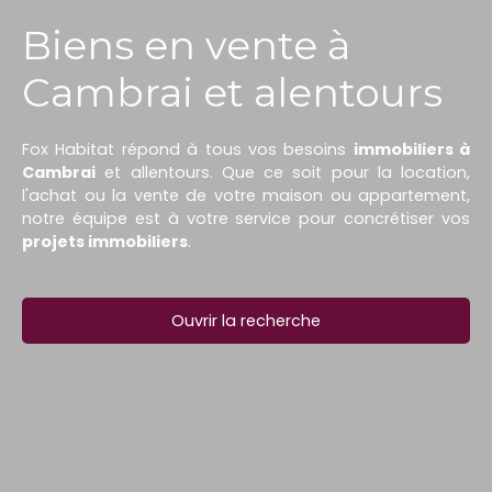
Biens en vente à
Cambrai et alentours
Fox Habitat répond à tous vos besoins
immobiliers à
Cambrai
et allentours. Que ce soit pour la location,
l'achat ou la vente de votre maison ou appartement,
notre équipe est à votre service pour concrétiser vos
projets immobiliers
.
Ouvrir la recherche
Type d'offre
Vente
Type de bien
Maison