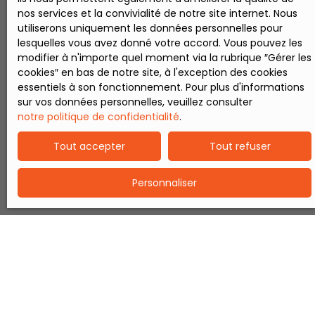
d'une terrasse
nos services et la convivialité de notre site internet. Nous
ouvrant sur un jardin
utiliserons uniquement les données personnelles pour
clos, parfait pour les
lesquelles vous avez donné votre accord. Vous pouvez les
moments de
modifier à n'importe quel moment via la rubrique ″Gérer les
convivialité en plein
cookies″ en bas de notre site, à l'exception des cookies
air. Mode de
essentiels à son fonctionnement. Pour plus d'informations
chauffage électrique
sur vos données personnelles, veuillez consulter
+ insert bois et
notre politique de confidentialité
.
menuiseries PVC
double vitrage. Un
Tout accepter
Tout refuser
pavillon sain,
individuel, de plain-
pied et pratique, à
Personnaliser
visiter sans tarder.
Renseignements et
visite : Stéphane
GRANSART