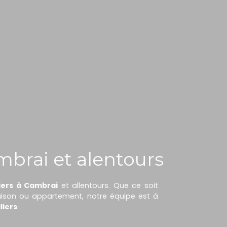
mbrai et alentours
iers à Cambrai
et allentours. Que ce soit
maison ou appartement, notre équipe est à
liers
.