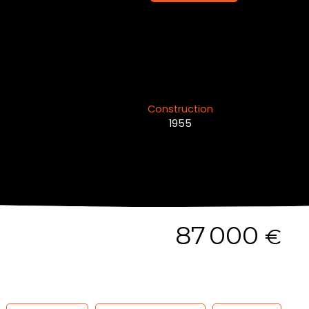
Construction
1955
87 000
€