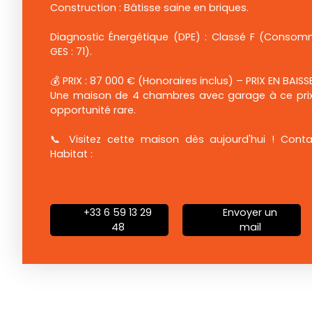
Construction : Bâtisse saine en briques.
Diagnostic Énergétique (DPE) : Classé F (Consom
GES : 71).
💰 PRIX : 87 000 € (Honoraires inclus) – PRIX EN BAISSE
Une maison de 4 chambres avec garage à ce prix s
opportunité rare.
📞 Visitez cette maison dès aujourd'hui ! Conta
Habitat :
+33 6 59 13 29
Envoyer un
48
mail