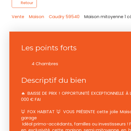
Retour
Vente
Maison
Caudry 59540
Maison mitoyenne 1 c
Les points forts
4 Chambres
Descriptif du bien
🔥 BAISSE DE PRIX ! OPPORTUNITÉ EXCEPTIONNELLE À
000 € FAI
🦊 FOX HABITAT 🦊 VOUS PRÉSENTE cette jolie Maiso
garage
Idéal primo-accédants, familles ou investisseurs ! 
en exclusivité cette maison semi-mitoyenne en br