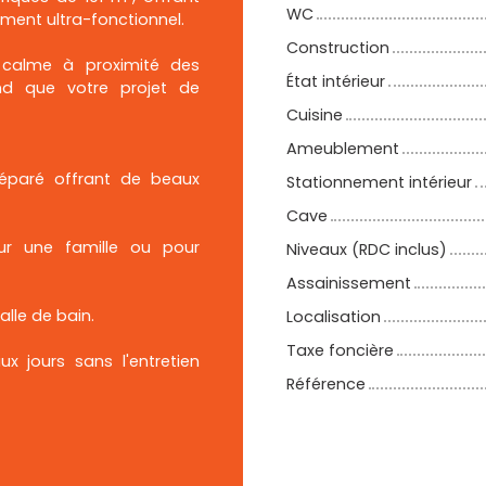
WC
ment ultra-fonctionnel.
Construction
 calme à proximité des
État intérieur
nd que votre projet de
Cuisine
Ameublement
séparé offrant de beaux
Stationnement intérieur
Cave
our une famille ou pour
Niveaux (RDC inclus)
Assainissement
lle de bain.
Localisation
Taxe foncière
x jours sans l'entretien
Référence