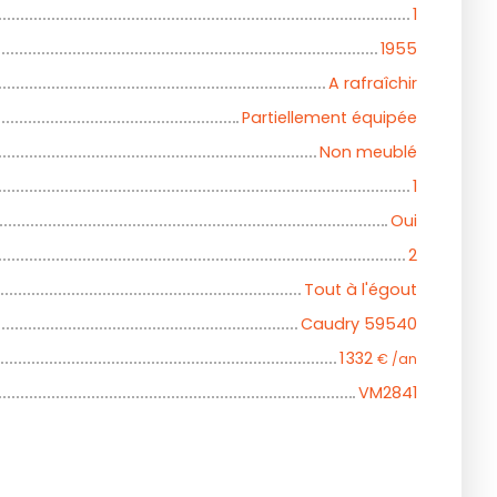
1
1955
A rafraîchir
Partiellement équipée
Non meublé
1
Oui
2
Tout à l'égout
Caudry 59540
1 332
€ /an
VM2841