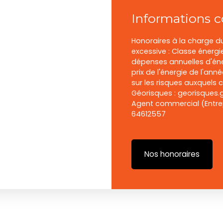
Informations 
Honoraires à la charge 
excessive : Classe énerg
dépenses annuelles d'éne
prix de l'énergie de l'ann
sur les risques auxquels c
Géorisques : georisques.g
Agent commercial (Entrep
64612557
Nos honoraires