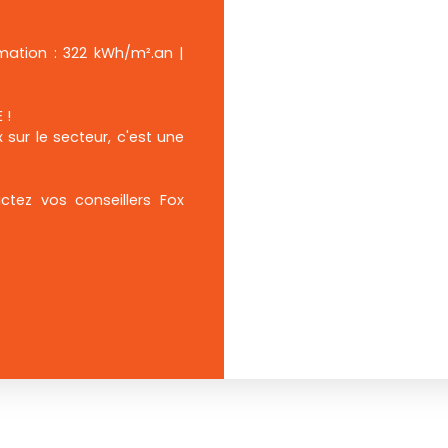
mation : 322 kWh/m².an |
 !
ur le secteur, c'est une
ctez vos conseillers Fox