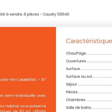
ôté à vendre, 6 pièces - Caudry 59540
Caractéristiqu
Chauffage
Ouvertures
Surface
Surface au sol
 LIGNY-EN-CAMBRÉSIS – 87
Séjour
Pièces
n semi-individuelle avec
Chambres
Fox Habitat vous présente
Salle de bains
iques de 101 m², offrant