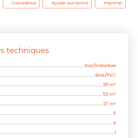
Calculatrice
Ajouter aux favoris
Imprimer
es techniques
Gaz/Individuel
Bois/PVC
101
m²
52
m²
27
m²
6
4
1