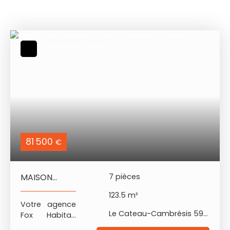
81 500
€
MAISON
7
pièces
MITOYENNE 4
123.5
m²
CHAMBRES
Votre agence
Le Cateau-Cambrésis 59360
Fox Habitat,
Stéphane