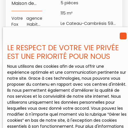
Maison de
5
pièces
jardin privatif.
goût et prête
ville
- Une cave,
à vivre, située
115
m²
idéale pour le
dans une rue
Votre agence
Le Cateau-Cambrésis 59360
stockage.
calme à
Fox Habitat
Primo-
proximité
vous présente
accédants :
immédiate du
une maison
Voir l'annonce
une excellente
centre. 🕊️ SES
de ville avec
LE RESPECT DE VOTRE VIE PRIVÉE
opportunité
ATOUTS
jardin et grand
pour devenir
MAJEURS : • 113
EST UNE PRIORITÉ POUR NOUS
garage. -
propriétaire.
m² habitables
situation
Investisseurs :
avec la
géographique
Nous utilisons des cookies afin de vous offrir une
un
possibilité
: Le Cateau en
expérience optimale et une communication pertinente sur
Exclusivité
aménagemen
d'une 4ème
Cambrésis,
notre site. Grace à ces technologies, nous pouvons vous
t optimal pour
chambre. •
secteur
proposer du contenu en rapport avec vos centres d'intérêt.
de la location
Isolation
calme à
Ils nous permettent également d'améliorer la qualité de
avec 4
refaite pour un
proximité du
nos services et la convivialité de notre site internet. Nous
chambres
confort
centre ville,
utiliserons uniquement les données personnelles pour
!Renseigneme
thermique
des
lesquelles vous avez donné votre accord. Vous pouvez les
nts et visite :
optimal. •
commerces,
modifier à n'importe quel moment via la rubrique ″Gérer les
Stéphane
Chambre
écoles, centre
cookies″ en bas de notre site, à l'exception des cookies
GRANSART.
parentale
sportif. - rdc :
essentiels à son fonctionnement. Pour plus d'informations
105 000
€