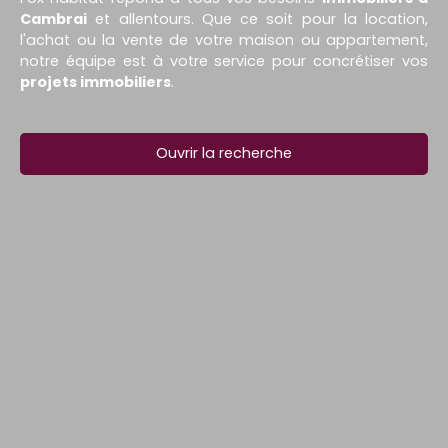
Cambrai
et allentours. Que ce soit pour la location,
l'achat ou la vente de votre maison ou appartement,
notre équipe est à votre service pour concrétiser vos
projets immobiliers
.
Ouvrir la recherche
Type d'offre
Vente
Type de bien
Maison
Localisation
Le Cateau-Cambrésis (59360)
Budget max (€)