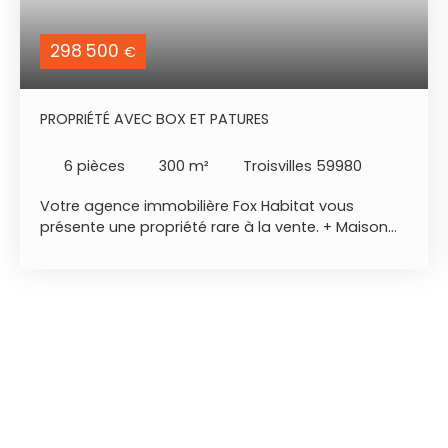
298 500
€
PROPRIÉTÉ AVEC BOX ET PATURES
6
pièces
300
m²
Troisvilles 59980
Votre agence immobilière Fox Habitat vous
présente une propriété rare à la vente. + Maison
de 300m2 + pâtures sur 5585m2 + Box à chevaux
et poneys - situation géographique : Troisvilles
proche de la zone commerciale de Caudry et de
toutes commodités, Valenciennes 25min, Lille 1h. -
rdc : entrée ouverte sur une superbe pièce de vie
de 120m2 ! Belle cuisine équipée, chambre avec
vue sur jardin, buanderie et wc. - étage : palier
distribuant 4 grandes chambres de 20m2 et deux
salle de bains, wc. - extérieur : portail, parkings,
garage de 66m2, dépendances, 4 box neufs pour