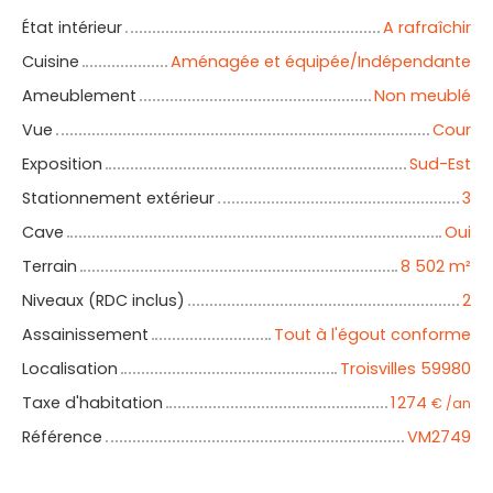
État intérieur
A rafraîchir
Cuisine
Aménagée et équipée/Indépendante
Ameublement
Non meublé
Vue
Cour
Exposition
Sud-Est
Stationnement extérieur
3
Cave
Oui
Terrain
8 502
m²
Niveaux (RDC inclus)
2
Assainissement
Tout à l'égout conforme
Localisation
Troisvilles 59980
Taxe d'habitation
1 274
€ /an
Référence
VM2749