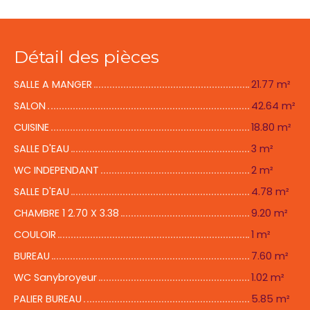
Détail des pièces
SALLE A MANGER
21.77 m²
SALON
42.64 m²
CUISINE
18.80 m²
SALLE D'EAU
3 m²
WC INDEPENDANT
2 m²
SALLE D'EAU
4.78 m²
CHAMBRE 1 2.70 X 3.38
9.20 m²
COULOIR
1 m²
BUREAU
7.60 m²
WC Sanybroyeur
1.02 m²
PALIER BUREAU
5.85 m²