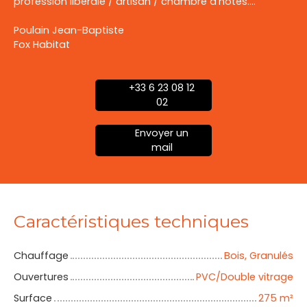
profession libérale / artisan / chambre d'hôtes....
Poulain Jean-Baptiste
Fox Habitat
+33 6 23 08 12
02
Envoyer un
mail
Caractéristiques techniques
Chauffage
Bois, Granulés
Ouvertures
PVC/Double vitrage
Surface
275
m²