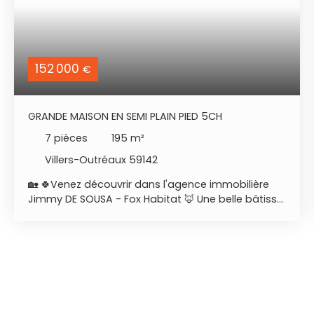
152 000
€
GRANDE MAISON EN SEMI PLAIN PIED 5CH
7
pièces
195
m²
Villers-Outréaux 59142
🏡 🍀Venez découvrir dans l'agence immobilière
Jimmy DE SOUSA - Fox Habitat 🦊 Une belle bâtisse
pleine de charme de près de 200 m² habitables
sur plus de 1 200 m² de terrain 🌳 📍Située dans le
triangle cambrai - caudry - Villers outréaux 👉 Au
rez-de-chaussée : une belle entrée, une cuisine
bien lumineuse, un salon salle à manger de 36 m2,
une chambre, une salle d’eau, une buanderie, un
WC et une salle de jeux de 18 m2. 👉 À l’étage : 2