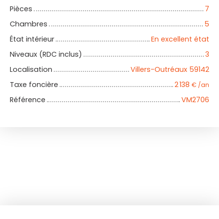
Pièces
7
Chambres
5
État intérieur
En excellent état
Niveaux (RDC inclus)
3
Localisation
Villers-Outréaux 59142
Taxe foncière
2 138
€ /an
Référence
VM2706