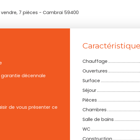
à vendre, 7 pièces - Cambrai 59400
Caractéristiqu
Chauffage
e
Ouvertures
 garantie décennale
Surface
Séjour
Pièces
isir de vous présenter ce
Chambres
Salle de bains
WC
Construction