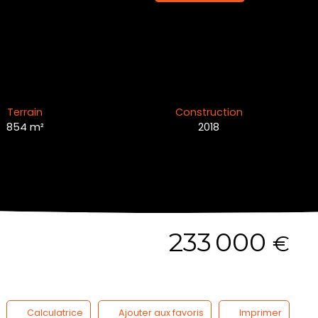
Terrain
Construction
854
m²
2018
233 000
€
Calculatrice
Ajouter aux favoris
Imprimer