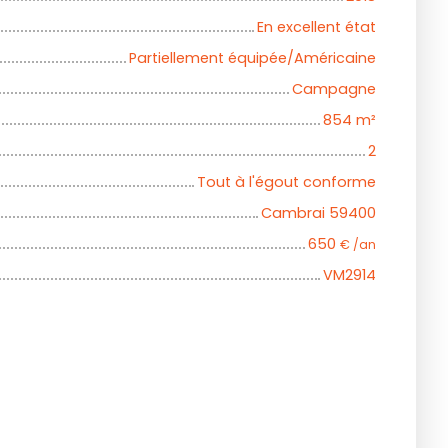
En excellent état
Partiellement équipée/Américaine
Campagne
854
m²
2
Tout à l'égout conforme
Cambrai 59400
650
€ /an
VM2914