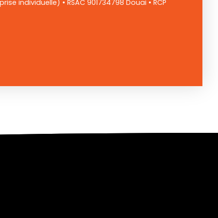
rise individuelle) • RSAC 901734798 Douai • RCP