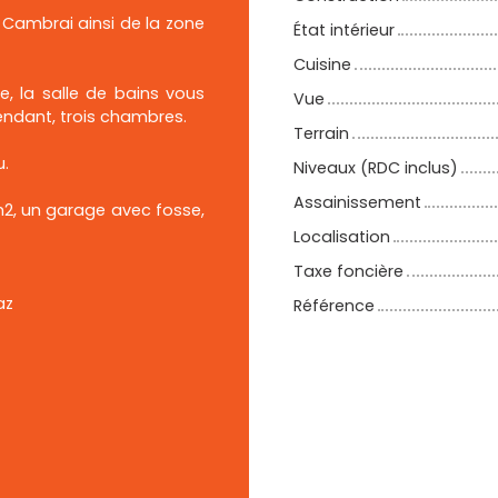
Cambrai ainsi de la zone
État intérieur
Cuisine
e, la salle de bains vous
Vue
endant, trois chambres.
Terrain
u.
Niveaux (RDC inclus)
Assainissement
4m2, un garage avec fosse,
Localisation
Taxe foncière
az
Référence