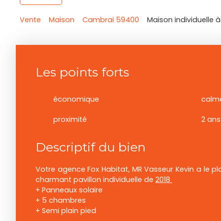
Vente
Maison
Cambrai 59400
Maison individuelle 
Les points forts
économique
calm
proximité
2 ans
Descriptif du bien
Votre agence Fox Habitat, MR Vasseur Kevin a le pla
charmant pavillon individuelle de
2018
+ Panneaux solaire
+ 5 chambres
+ Semi plain pied