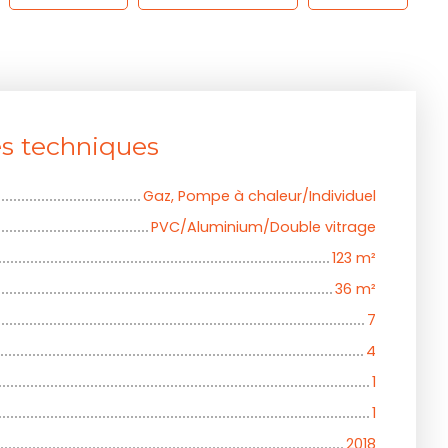
es techniques
Gaz, Pompe à chaleur/Individuel
PVC/Aluminium/Double vitrage
123
m²
36
m²
7
4
1
1
2018