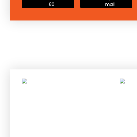
80
mail