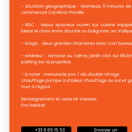
- situation géographique : Wambaix 5 minutes de 
commercial Cambrai-Proville.
- RDC : séjour spacieux ouvert sur cuisine équipé
laisse le choix entre douche ou baignoire, wc indép
- étage : deux grandes chambres avec coin burea
- extérieur : terrasse au calme, jardin clos sur 85
parking sur la propriété.
- à noter : menuiserie pvc / alu double vitrage
chauffage pompe à chaleur chauffage au sol et g
tout à l’égout
Renseignement et visite Mr Vasseur
Fox Habitat
+33 6 65 15 53
Envoyer un