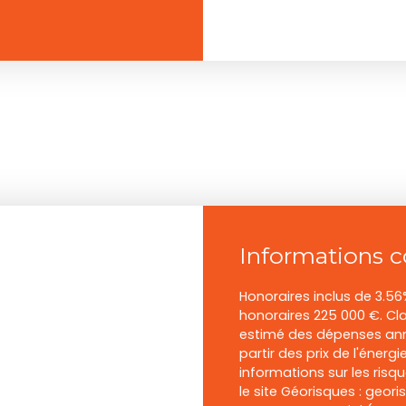
Informations 
Honoraires inclus de 3.56
honoraires 225 000 €. Cl
estimé des dépenses annu
partir des prix de l'énergi
informations sur les risq
le site Géorisques : geori