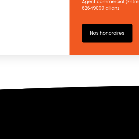
Agent commercial (Entrep
62649099 allianz
Nos honoraires