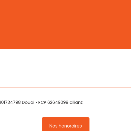
 901734798 Douai • RCP 62649099 allianz
Nos honoraires