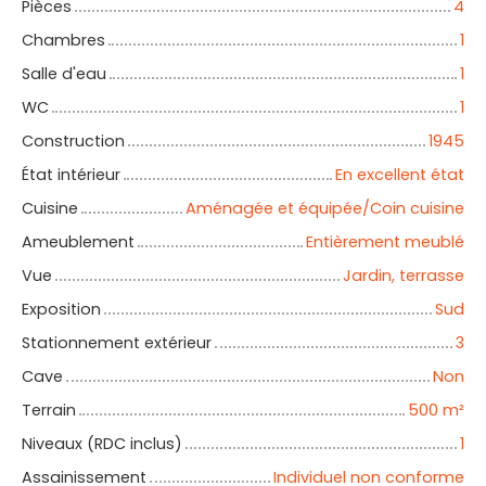
Pièces
4
Chambres
1
Salle d'eau
1
WC
1
Construction
1945
État intérieur
En excellent état
Cuisine
Aménagée et équipée/Coin cuisine
Ameublement
Entièrement meublé
Vue
Jardin, terrasse
Exposition
Sud
Stationnement extérieur
3
Cave
Non
Terrain
500
m²
Niveaux (RDC inclus)
1
Assainissement
Individuel non conforme