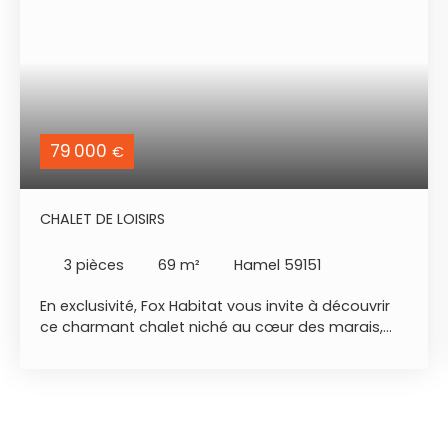
79 000
€
CHALET DE LOISIRS
3
pièces
69
m²
Hamel 59151
En exclusivité, Fox Habitat vous invite à découvrir
ce charmant chalet niché au cœur des marais,
parfaitement situé sur un terrain communal de 1
005 m². Transformez votre rêve en réalité grâce à
nos astuces de home staging ! Bénéficiez d'un
vaste espace de vie de plus de 20 m², équipé d'un
poêle à bois, avec une cuisine américaine