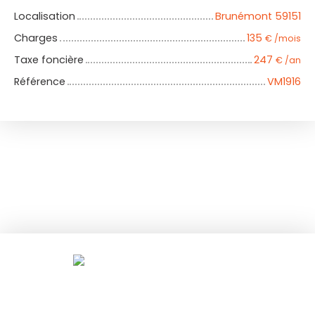
Localisation
Brunémont 59151
Charges
135
€ /mois
Taxe foncière
247
€ /an
Référence
VM1916