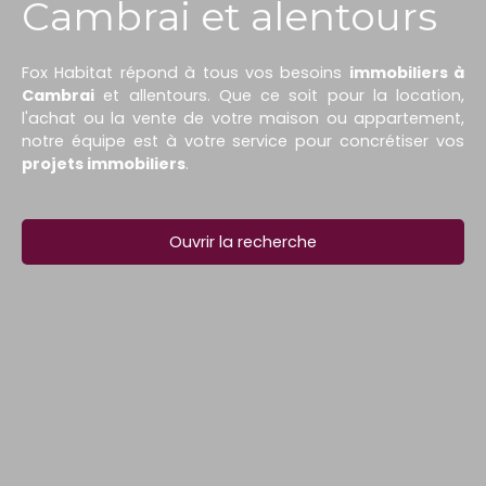
Cambrai et alentours
Fox Habitat répond à tous vos besoins
immobiliers à
Cambrai
et allentours. Que ce soit pour la location,
l'achat ou la vente de votre maison ou appartement,
notre équipe est à votre service pour concrétiser vos
projets immobiliers
.
Ouvrir la recherche
Type d'offre
Vente
Type de bien
Maison
Localisation
Brunémont (59151)