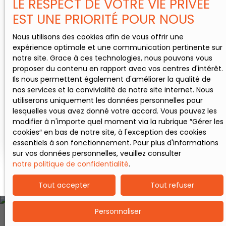
LE RESPECT DE VOTRE VIE PRIVÉE
sur un beau séjour
EST UNE PRIORITÉ POUR NOUS
lumineux, cuisine
meublée et équipée
Nous utilisons des cookies afin de vous offrir une
donnant accès direct
250 000
€
expérience optimale et une communication pertinente sur
à une belle terrasse.
notre site. Grace à ces technologies, nous pouvons vous
wc indépendant. -
proposer du contenu en rapport avec vos centres d'intérêt.
étage : palier
Maison individuelle
8
pièces
Ils nous permettent également d'améliorer la qualité de
distribuant trois
nos services et la convivialité de notre site internet. Nous
chambres et une salle
173
m²
utiliserons uniquement les données personnelles pour
de bains. - extérieur :
Fox habitat vous
lesquelles vous avez donné votre accord. Vous pouvez les
Brunémont 59151
terrasse, jardin clos au
présente une belle
modifier à n'importe quel moment via la rubrique ″Gérer les
calme, garage en
maison individuelle
cookies″ en bas de notre site, à l'exception des cookies
sous sol complet et
sans travaux ! SOUS
Voir l'annonce
essentiels à son fonctionnement. Pour plus d'informations
places de parking. - à
COMPROMIS -secteur
sur vos données personnelles, veuillez consulter
noter : Chauffage
géographique :
notre politique de confidentialité
.
poêle à pelés, aucun
Brunémont, axe
travaux à prévoir.
Cambrai /
Tout accepter
Tout refuser
Maison saine, pratique
Douai,40min de Lille.
et fonctionnelle.
La commune dispose
Renseignement et
d'un beau plan d'eau
Personnaliser
visite au
dans un cadre