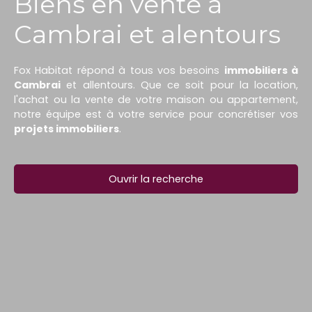
Biens en vente à
Cambrai et alentours
Fox Habitat répond à tous vos besoins
immobiliers à
Cambrai
et allentours. Que ce soit pour la location,
l'achat ou la vente de votre maison ou appartement,
notre équipe est à votre service pour concrétiser vos
projets immobiliers
.
Ouvrir la recherche
Type d'offre
Vente
Type de bien
Terrain
Localisation
Naves (59161)