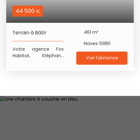
44 500
€
Terrain à Bâtir
461
m²
Naves 59161
Votre agence Fox
Habitat, Stéphane
Voir l'annonce
GRANSART, vous
présente sur Naves ce
terrain à bâtir de 461
m². Au centre du
village dans une rue
très calme, ce terrain
plat sera le lieu idéal
pour construire votre
"chez vous" !
Entièrement clos, la
façade est d'environ
14 mètres et la