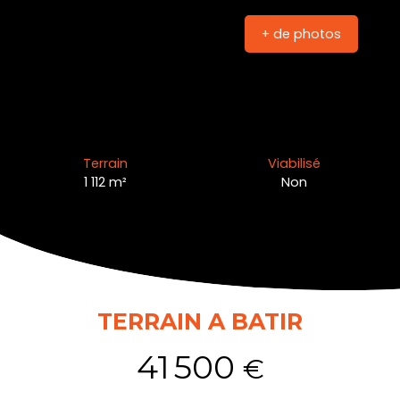
+ de photos
Terrain
Viabilisé
1 112
m²
Non
TERRAIN A BATIR
41 500
€