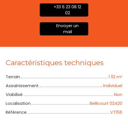
+33 6 23 08 12
02
Envoyer un
mail
Caractéristiques techniques
Terrain
1 112
m²
Assainissement
Individuel
Viabilisé
Non
Localisation
Bellicourt 02420
Référence
VT156