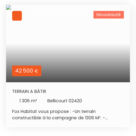
Nouveauté
42 500
€
TERRAIN A BÂTIR
1 306
m²
Bellicourt 02420
Fox Habitat vous propose : -Un terrain
constructible à la campagne de 1306 M². -
Situation Géographique : BELLICOURT 02420. -
Terrain plat non viabilisé . -Secteur calme . -