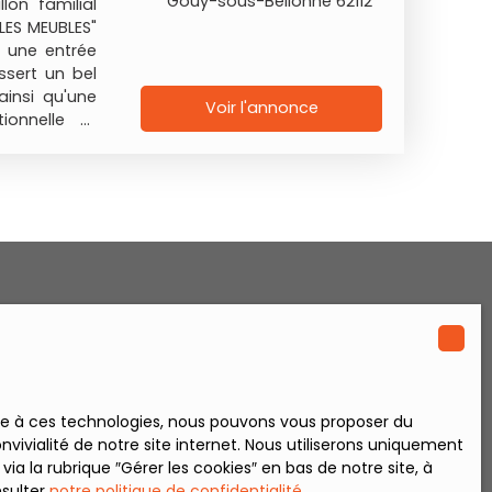
Gouy-sous-Bellonne 62112
lon familial
LES MEUBLES"
r une entrée
sert un bel
insi qu'une
Voir l'annonce
ionnelle et
gnée d'une
ment au rez-
 dotée d'un
, un couloir
vec un grand
nagées pour
alle de bain
s extérieurs
asse avec sa
se. Le plus,
 comprennent
 menuiseries
e s'effectue
ace à ces technologies, nous pouvons vous proposer du
iques et la
vivialité de notre site internet. Nous utiliserons uniquement
garantissant
 la rubrique ″Gérer les cookies″ en bas de notre site, à
l'égout. La
nsulter
notre politique de confidentialité
.