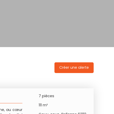
Créer une alerte
7
pièces
111
m²
nne, au cœur