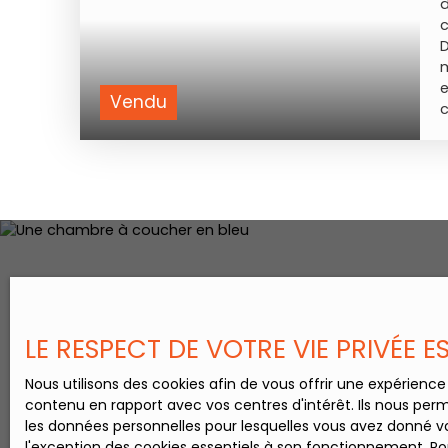
d
c
D
Vendu
b
t
d
e
a
s
p
d
LE RESPECT DE VOTRE VIE PRIVÉE 
u
e
Nous utilisons des cookies afin de vous offrir une expérien
contenu en rapport avec vos centres d'intérêt. Ils nous perm
c
les données personnelles pour lesquelles vous avez donné vo
u
l'exception des cookies essentiels à son fonctionnement. Pou