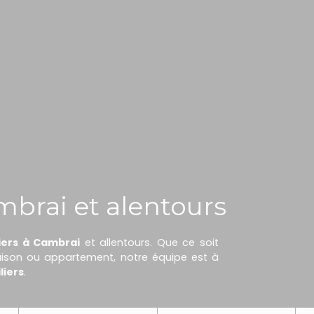
mbrai et alentours
iers à Cambrai
et allentours. Que ce soit
maison ou appartement, notre équipe est à
liers
.