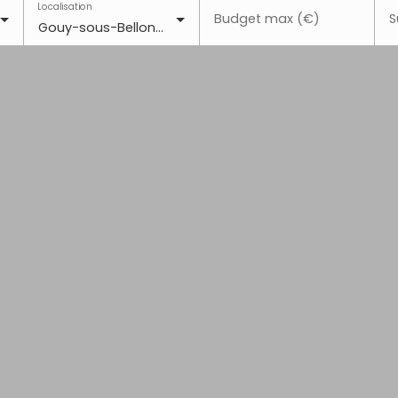
Localisation
Budget max (€)
S
Gouy-sous-Bellonne (62112)