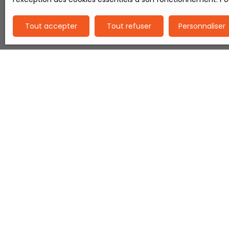
m
p
Tout accepter
Tout refuser
Personnaliser
m
o
m
o