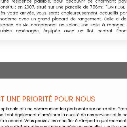
'une résidence paisible, pour découvrir ce charmant pavil
onstruit en 2007, situé sur une parcelle de 756m². "ON POSE 
ès votre arrivée, vous serez chaleureusement accueillis pa
moderne avec un grand placard de rangement. Celle-ci des
espace de vie comprenant un salon, une salle à manger, a
cuisine aménagée, équipée avec un îlot central. Fonct
disposant de nombreux rangements, elle est accompa
uanderie, cellier attenant à la cuisine. Vous trouverez égale
de-chaussée une charmante chambre baignée de lumière,
rès grand dressing, ainsi qu'un wc indépendant. À l'étage
essert 4 chambres, de taille modeste mais fonctionnelles, a
dressing pour certaines. Les chambres peuvent être réamé
n faire 2 très grandes. Vous trouverez également une belle s
vec douche moderne et lumineuse, ainsi qu'un wc séparé. Le
e composent d'un jardin entièrement clos, d'une grande terr
ergola, et d'un espace détente avec un bassin et sa terras
eux cabanes de jardins pour le stockage. Les équipements
EST UNE PRIORITÉ POUR NOUS
ne construction en brique, une VMC sur toute la maison, des
n double vitrage PVC avec volet électriques. Le chauffag
ce optimale et une communication pertinente sur notre site. Gr
grâce à un poêle à bois, avec des radiateurs électr
ettent également d'améliorer la qualité de nos services et la con
limatisation réversible dans toutes les chambres de l'étage, 
tre accord. Vous pouvez les modifier à n'importe quel moment via
n confort optimal. L'assainissement est relié au tout-à-
r plus d'informations sur vos données personnelles, veuillez co