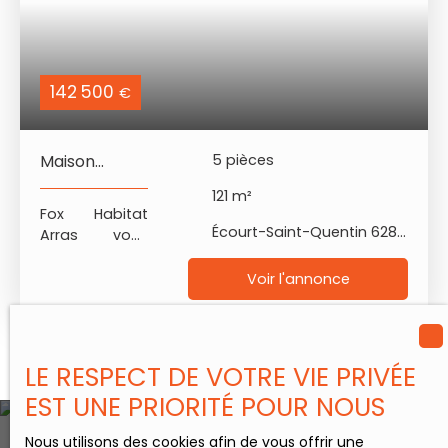
Habitat ) -
secteur
géographique
: Ecourt saint
quentin,
142 500
€
limitrophe
Arleux, triangle
Cambrai /
Maison
5
pièces
Arras / Douai -
Familiale 4
rdc : entrée sur
121
m²
Chambres
pièce de vie
Fox Habitat
Ecourt St
Écourt-Saint-Quentin 62860
spacieuse et
Arras vous
Quentin
lumineuse (sur
propose en
66m2) avec
exclusivité une
Voir l'annonce
accès direct
maison
sur la terrasse,
familiale de
cuisine
121m2 à Ecourt
meublée et
Saint Quentin.
LE RESPECT DE VOTRE VIE PRIVÉE
équipée
Ce village est
EST UNE PRIORITÉ POUR NOUS
neuve, espace
dynamique, il
salon
dispose de
Nous utilisons des cookies afin de vous offrir une
ambiance
toutes les