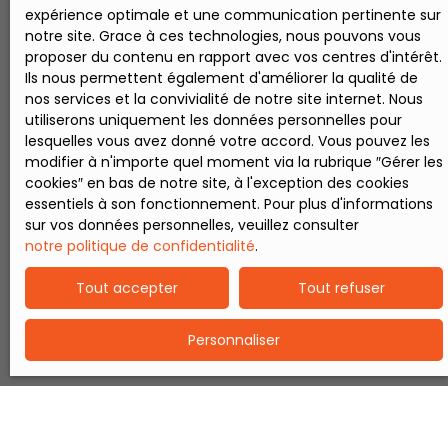
expérience optimale et une communication pertinente sur
cosy, cave et
commodités
notre site. Grace à ces technologies, nous pouvons vous
wc. - étage :
nécessaires.
proposer du contenu en rapport avec vos centres d'intérêt.
palier
La maison est
Ils nous permettent également d'améliorer la qualité de
distribuant un
dans une rue
nos services et la convivialité de notre site internet. Nous
grand
au calme. Elle
utiliserons uniquement les données personnelles pour
dressing, une
se compose
lesquelles vous avez donné votre accord. Vous pouvez les
salle de bains
au rez de
modifier à n'importe quel moment via la rubrique ″Gérer les
et trois
chaussée :
cookies″ en bas de notre site, à l'exception des cookies
chambres non
D'une pièce de
essentiels à son fonctionnement. Pour plus d'informations
mansardées
vie ouverte sur
sur vos données personnelles, veuillez consulter
avec parquet
la cuisine.
notre politique de confidentialité
.
bois. -
D’une
extérieur :
chambre avec
Tout accepter
Tout refuser
beau jardin
sa salle d’eau.
clos exposé
D’une grande
sud au calme ,
véranda A
Personnaliser
deux
l’étage vous
terrasses,
trouverez : 3
abris de jardin,
chambres
portail avec
avec
accès parking
rangement.