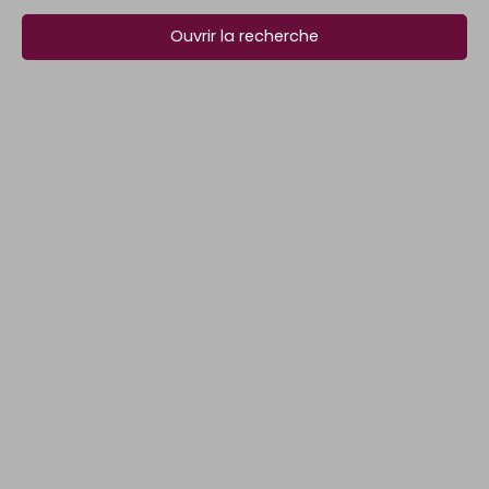
Ouvrir la recherche
Type d'offre
Vente
Type de bien
Maison
Localisation
Écourt-Saint-Quentin (62860)
Budget max (€)
Surface min (m²)