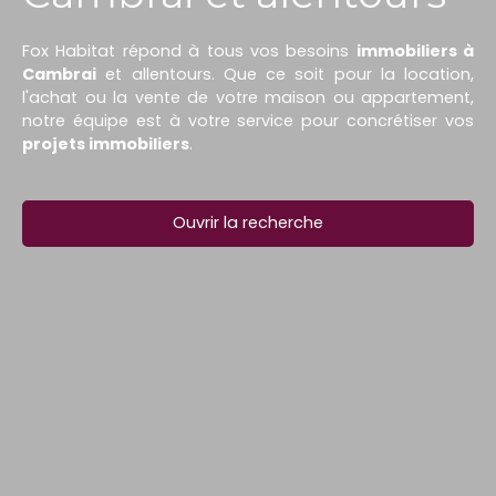
Fox Habitat répond à tous vos besoins
immobiliers à
Cambrai
et allentours. Que ce soit pour la location,
l'achat ou la vente de votre maison ou appartement,
notre équipe est à votre service pour concrétiser vos
projets immobiliers
.
Ouvrir la recherche
Type d'offre
Vente
Type de bien
Maison
Localisation
Cantin (59169)
Budget max (€)