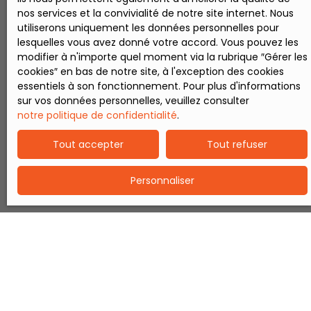
grandes
nos services et la convivialité de notre site internet. Nous
chambres et
utiliserons uniquement les données personnelles pour
salle de bains
lesquelles vous avez donné votre accord. Vous pouvez les
avec wc. -
modifier à n'importe quel moment via la rubrique ″Gérer les
extérieur :
cookies″ en bas de notre site, à l'exception des cookies
l'ensemble sur
essentiels à son fonctionnement. Pour plus d'informations
350M2,
sur vos données personnelles, veuillez consulter
terrasse bois,
notre politique de confidentialité
.
garage,
dépendance
Tout accepter
Tout refuser
(possibilité
d'engazonner
l'espace
Personnaliser
cailloux, voir
photos) - à
noter : belle
rénovation,
chauffage à
granulés,
adoucisseur,
toiture neuve.
Renseignemen