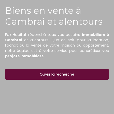
Biens en vente à
Cambrai et alentours
Fox Habitat répond à tous vos besoins
immobiliers à
Cambrai
et allentours. Que ce soit pour la location,
l'achat ou la vente de votre maison ou appartement,
notre équipe est à votre service pour concrétiser vos
projets immobiliers
.
Ouvrir la recherche
Type d'offre
Vente
Type de bien
Maison