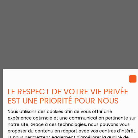
qualité + 5
chambres -
situation
géographique
: Caintaing-
sur-Escaut,
limitrophe à
Proville, zone
commerciale
et des écoles.
- rdc : entrée,
cuisine
équipée,
grand séjour,
LE RESPECT DE VOTRE VIE PRIVÉE
chambres,
EST UNE PRIORITÉ POUR NOUS
salle de bains,
lingerie, wc et
Nous utilisons des cookies afin de vous offrir une
cave. - étage :
expérience optimale et une communication pertinente sur
palier
notre site. Grace à ces technologies, nous pouvons vous
distribuant
proposer du contenu en rapport avec vos centres d'intérêt.
quatre
Ils nous permettent également d'améliorer la qualité de