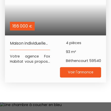
166 000
€
Maison individuelle
4
pièces
96m²
93
m²
Votre agence Fox
Béthencourt 59540
Habitat vous propose
en exclusivité cette
maison individuelle
Voir l'annonce
rénovée. + individuelle
construction brique +
on pose ses meubles
+ garage et jardin -
localisation : Viesly,
commune située
proche de Caudry et