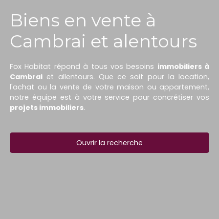
Biens en vente à
Cambrai et alentours
Fox Habitat répond à tous vos besoins
immobiliers à
Cambrai
et allentours. Que ce soit pour la location,
l'achat ou la vente de votre maison ou appartement,
notre équipe est à votre service pour concrétiser vos
projets immobiliers
.
Ouvrir la recherche
Type d'offre
Vente
Type de bien
Maison