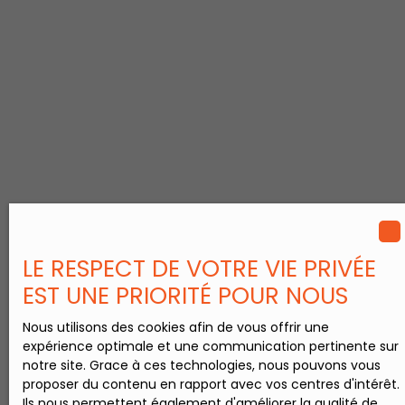
de sa zone
commerciale.
Cambrai 18min - RDC :
Accéder au séjour et
à sa grande salle à
manger ouverte sur
une cuisine équipée,
espace cellier, salle
d’eau et WC
indépendant. - 1er
étage : Le palier
dessert deux
chambres ainsi qu’un
dressing. - extérieur :
LE RESPECT DE VOTRE VIE PRIVÉE
Propriété entièrement
EST UNE PRIORITÉ POUR NOUS
clos avec jardin et
terrasse sans vis-à-
Nous utilisons des cookies afin de vous offrir une
vis, dépendance. A
expérience optimale et une communication pertinente sur
NOTER : chauffage
notre site. Grace à ces technologies, nous pouvons vous
gaz a condensation,
proposer du contenu en rapport avec vos centres d'intérêt.
garage, présence
Ils nous permettent également d'améliorer la qualité de