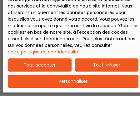
d'un système
nos services et la convivialité de notre site internet. Nous
d'alarme.
utiliserons uniquement les données personnelles pour
Renseignement et
lesquelles vous avez donné votre accord. Vous pouvez les
visite Jean-Baptiste
modifier à n'importe quel moment via la rubrique ″Gérer les
POULAIN Fox Habitat
cookies″ en bas de notre site, à l'exception des cookies
essentiels à son fonctionnement. Pour plus d'informations
sur vos données personnelles, veuillez consulter
notre politique de confidentialité
.
Tout accepter
Tout refuser
Personnaliser