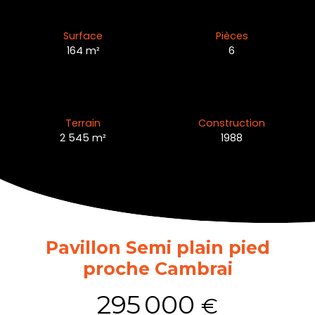
Surface
Pièces
164
m²
6
Terrain
Construction
2 545
m²
1988
Pavillon Semi plain pied
proche Cambrai
295 000
€