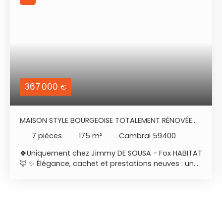
367 000
€
MAISON STYLE BOURGEOISE TOTALEMENT RÉNOVÉE
PROCHE CENTRE VILLE CAMBRAI
7
pièces
175
m²
Cambrai 59400
🍀Uniquement chez Jimmy DE SOUSA - Fox HABITAT
🦊 ✨ Élégance, cachet et prestations neuves : une
maison bourgeoise d’exception ! 🏡 😍Laissez-
vous séduire par cette superbe maison
bourgeoise entièrement rénovée en 2026, où le
charme de l’ancien rencontre des prestations
contemporaines de grande qualité. Un bien clé en