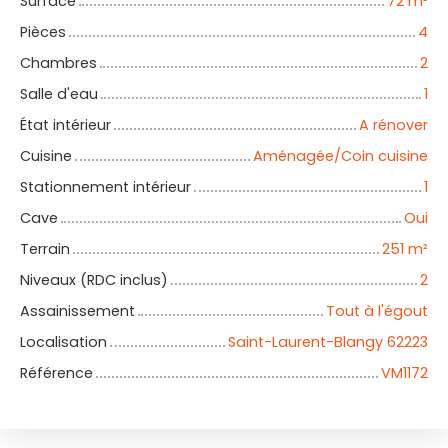
Surface
72
m²
Pièces
4
Chambres
2
Salle d'eau
1
État intérieur
A rénover
Cuisine
Aménagée/Coin cuisine
Stationnement intérieur
1
Cave
Oui
Terrain
251
m²
Niveaux (RDC inclus)
2
Assainissement
Tout à l'égout
Localisation
Saint-Laurent-Blangy 62223
Référence
VM1172