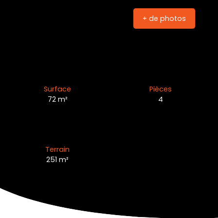
+ de photos
Surface
Pièces
72
m²
4
Terrain
251
m²