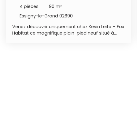
CLOS
4
pièces
90
m²
Essigny-le-Grand 02690
Venez découvrir uniquement chez Kevin Leite – Fox
Habitat ce magnifique plain-pied neuf situé à
Essigny-le-Grand (02) !Construite par Babeau-
Seguin (2eme constructeur national) -Elle
comprend : -Une spacieuse pièce de vie de 42 m²
-3 chambres de 10 m², 11 m² et 11,5 m² -Une
buanderie -Un garage de 16 m², avec la possibilité
de créer une suite parentale -Une terrasse
entièrement carrelée -Une devanture en
macadam -Un jardin entièrement clos Une
maison clé en main, idéale pour une famille ou
pour ceux qui recherchent le confort d’une
construction récente, sans travaux à prévoir. Prix:
221 500€ FAI Kevin Leite : kevin. leite@foxhabitat. fr