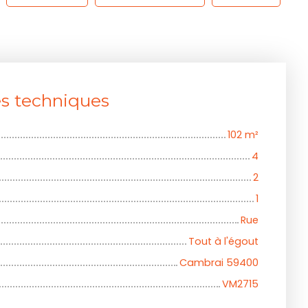
es techniques
102
m²
4
2
1
Rue
Tout à l'égout
Cambrai 59400
VM2715