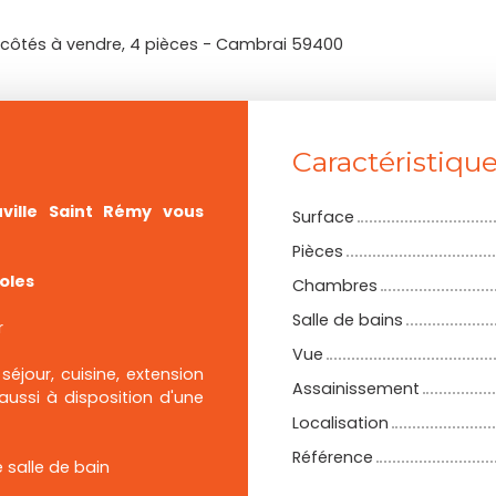
côtés à vendre, 4 pièces - Cambrai 59400
Caractéristiqu
ville Saint Rémy vous
Surface
Pièces
oles
Chambres
Salle de bains
r
Vue
éjour, cuisine, extension
Assainissement
ussi à disposition d'une
Localisation
Référence
 salle de bain