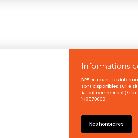
Informations 
DPE en cours. Les informa
sont disponibles sur le si
Agent commercial (Entrepr
148578008
Nos honoraires