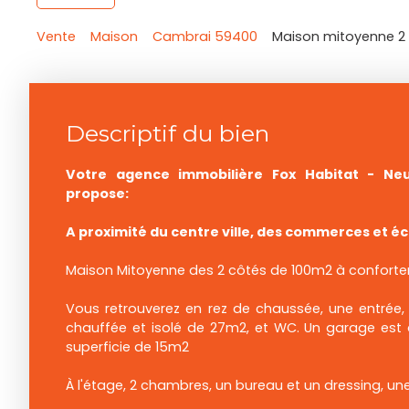
Vente
Maison
Cambrai 59400
Maison mitoyenne 2 
Descriptif du bien
Votre agence immobilière Fox Habitat - Neu
propose:
A proximité du centre ville, des commerces et éc
Maison Mitoyenne des 2 côtés de 100m2 à conforte
Vous retrouverez en rez de chaussée, une entrée, s
chauffée et isolé de 27m2, et WC. Un garage est a
superficie de 15m2
À l'étage, 2 chambres, un bureau et un dressing, une