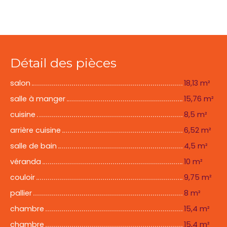
Détail des pièces
salon
18,13 m²
salle à manger
15,76 m²
cuisine
8,5 m²
arrière cuisine
6,52 m²
salle de bain
4,5 m²
véranda
10 m²
couloir
9,75 m²
pallier
8 m²
chambre
15,4 m²
chambre
15,4 m²