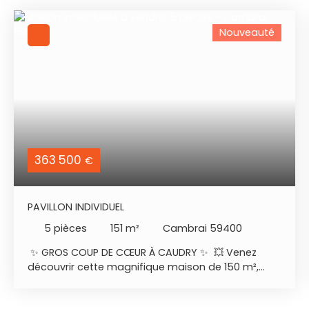
Nouveauté
363 500
€
PAVILLON INDIVIDUEL
5
pièces
151
m²
Cambrai 59400
✨ GROS COUP DE CŒUR À CAUDRY ✨ 💥 Venez
découvrir cette magnifique maison de 150 m²,
construite en 2022 avec des matériaux de qualité
irréprochable et une finition parfaite. Rez de