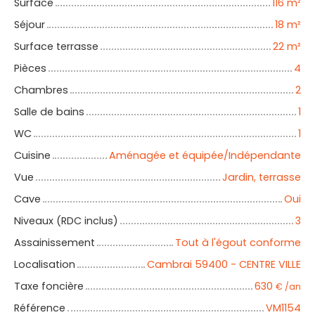
Surface
116
m²
Séjour
18
m²
Surface terrasse
22
m²
Pièces
4
Chambres
2
Salle de bains
1
WC
1
Cuisine
Aménagée et équipée/Indépendante
Vue
Jardin, terrasse
Cave
Oui
Niveaux (RDC inclus)
3
Assainissement
Tout à l'égout conforme
Localisation
Cambrai 59400 - CENTRE VILLE
Taxe foncière
630
€ /an
Référence
VM1154