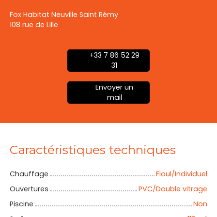
Fox Habitat Neuville Saint Rémy
108 rue de Lille
+33 7 86 52 29
31
Envoyer un
mail
Caractéristiques techniques
Chauffage
Fioul/Individuel
Ouvertures
PVC/Double vitrage
Piscine
Non