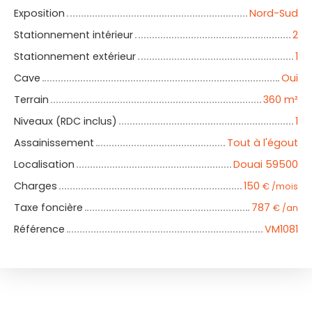
Exposition
Nord-Sud
Stationnement intérieur
2
Stationnement extérieur
1
Cave
Oui
Terrain
360
m²
Niveaux (RDC inclus)
1
Assainissement
Tout à l'égout
Localisation
Douai 59500
Charges
150
€ /mois
Taxe foncière
787
€ /an
Référence
VM1081