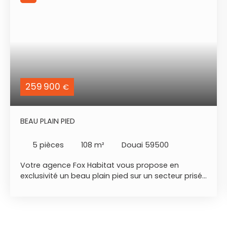
259 900
€
BEAU PLAIN PIED
5
pièces
108
m²
Douai 59500
Votre agence Fox Habitat vous propose en
exclusivité un beau plain pied sur un secteur prisé.
+ On pose ses meubles + Faible consommation +
Environnement calme - situation géographique :
Proche Douai (sur l'axe Cambrai / Douai) le bien
est situé sur la commune de Villers Au Tertre. -