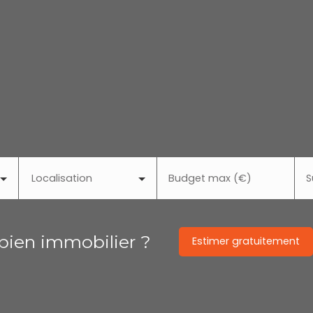
Localisation
Budget max (€)
S
 bien immobilier ?
Estimer gratuitement