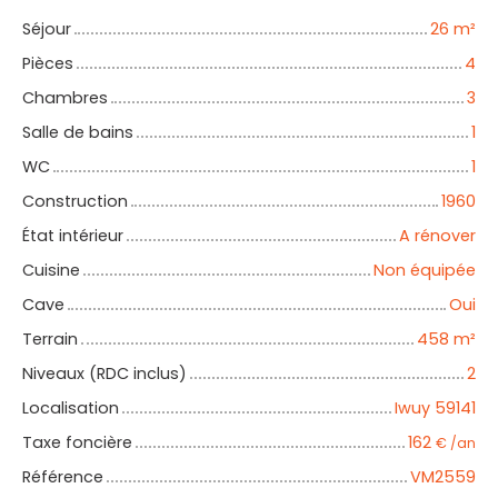
Séjour
26
m²
Pièces
4
Chambres
3
Salle de bains
1
WC
1
Construction
1960
État intérieur
A rénover
Cuisine
Non équipée
Cave
Oui
Terrain
458
m²
Niveaux (RDC inclus)
2
Localisation
Iwuy 59141
Taxe foncière
162
€ /an
Référence
VM2559