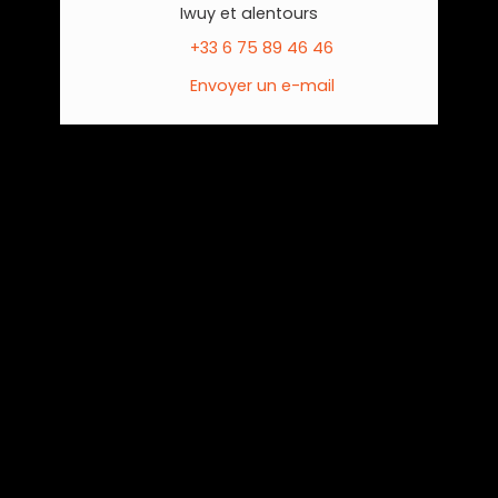
Iwuy et alentours
+33 6 75 89 46 46
Envoyer un e-mail