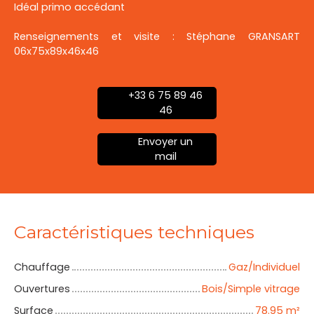
Idéal primo accédant
Renseignements et visite : Stéphane GRANSART
06x75x89x46x46
+33 6 75 89 46
46
Envoyer un
mail
Caractéristiques techniques
Chauffage
Gaz/Individuel
Ouvertures
Bois/Simple vitrage
Surface
78.95
m²