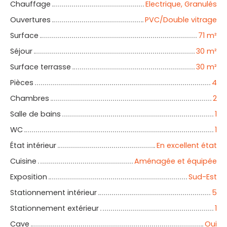
Chauffage
Electrique, Granulés
Ouvertures
PVC/Double vitrage
Surface
71
m²
Séjour
30
m²
Surface terrasse
30
m²
Pièces
4
Chambres
2
Salle de bains
1
WC
1
État intérieur
En excellent état
Cuisine
Aménagée et équipée
Exposition
Sud-Est
Stationnement intérieur
5
Stationnement extérieur
1
Cave
Oui