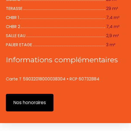
TERASSE
29 m²
CHBR 1
7,4 m²
CHBR 2
7,4 m²
SALLE EAU
2,9 m²
PALIER ETAGE
3 m²
Informations complémentaires
Carte T 59032018000038304 • RCP 60732884
Nos honoraires