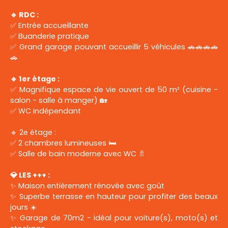
🔹 RDC :
✅ Entrée accueillante
✅ Buanderie pratique
✅ Grand garage pouvant accueillir 5 véhicules 🚗🚗🚗🚗
🚗
🔹 1er étage :
✅ Magnifique espace de vie ouvert de 50 m² (cuisine -
salon - salle à manger) 🏡
✅ WC indépendant
🔹 2e étage :
✅ 2 chambres lumineuses 🛏️
✅ Salle de bain moderne avec WC 🚿
💎 LES +++ :
✨ Maison entièrement rénovée avec goût
✨ Superbe terrasse en hauteur pour profiter des beaux
jours ☀️
✨ Garage de 70m2 - idéal pour voiture(s), moto(s) et