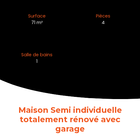
Surface
Pièces
71
m²
4
Salle de bains
1
Maison Semi individuelle
totalement rénové avec
garage