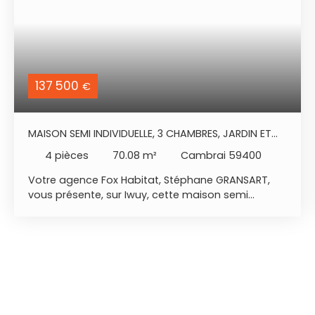
137 500
€
MAISON SEMI INDIVIDUELLE, 3 CHAMBRES, JARDIN ET
GARAGE
4
pièces
70.08
m²
Cambrai 59400
Votre agence Fox Habitat, Stéphane GRANSART,
vous présente, sur Iwuy, cette maison semi
individuelle. Celle-ci vous offre un salon séjour
avec cuisine ouverte d'environ 32 m², une
buanderie et un WC. L'étage est composé d'un
palier desservant trois chambres et une salle de
bains. Jardin, sous-sol, atelier et garage sont
également présents. Les +++ : 3 chambres, jardin,
sous-sol et garage. Renseignements et visite :
Stéphane GRANSART 06x75x89x46x46