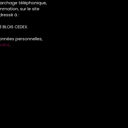
marchage téléphonique,
mmation, sur le site
dressé à :
13 BLOIS CEDEX.
données personnelles,
alité
.