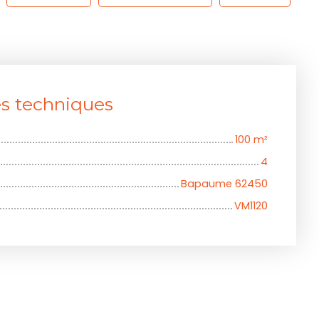
es techniques
100
m²
4
Bapaume 62450
VM1120