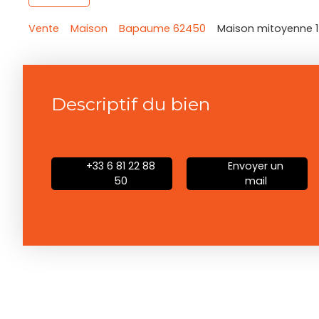
Vente
Maison
Bapaume 62450
Maison mitoyenne 1
Descriptif du bien
+33 6 81 22 88
Envoyer un
50
mail