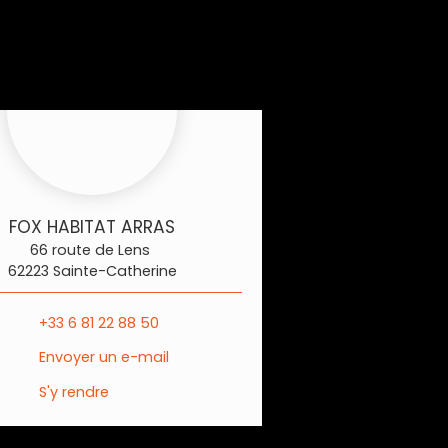
FOX HABITAT ARRAS
66 route de Lens
62223 Sainte-Catherine
+33 6 81 22 88 50
Envoyer un e-mail
S'y rendre