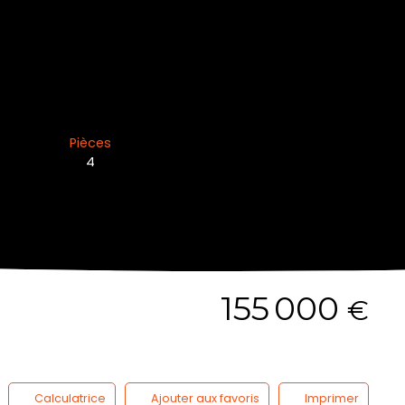
Pièces
4
155 000
€
Calculatrice
Ajouter aux favoris
Imprimer