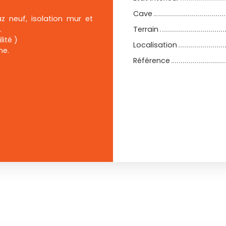
Cave
z neuf, isolation mur et
.
Terrain
ité )
Localisation
ne.
Référence