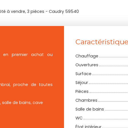
ôté à vendre, 3 pièces - Caudry 59540
Caractéristiqu
e en premier achat ou
Chauffage
Ouvertures
Surface
Séjour
ambrai, proche de toutes
Pièces
Chambres
c, salle de bains, cave
Salle de bains
WC
État intérieur