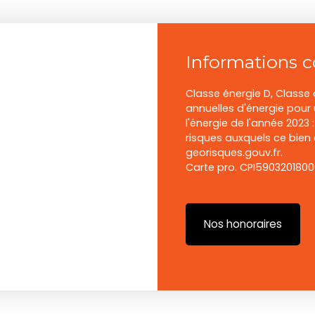
Informations 
Classe énergie D, Class
annuelles d'énergie pour 
l'énergie de l'année 2023 
risques auxquels ce bien 
georisques.gouv.fr.
Carte pro. CPI590320180
Nos honoraires