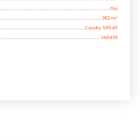
Oui
362
m²
Caudry 59540
VM1439