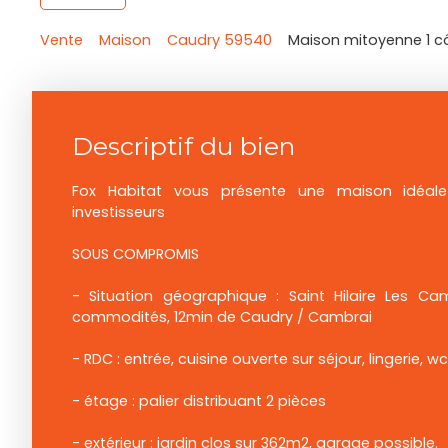
Vente
Maison
Caudry 59540
Maison mitoyenne 1 c
Descriptif du bien
Fox Habitat vous présente une maison idéal
investisseurs
SOUS COMPROMIS
- Situation géographique : Saint Hilaire Les C
commodités, 12min de Caudry / Cambrai
- RDC : entrée, cuisine ouverte sur séjour, lingerie, w
- étage : palier distribuant 2 pièces
- extérieur : jardin clos sur 362m2, garage possible.