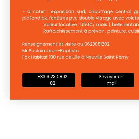
- à noter : exposition sud, chauffage central ga
plafond ok, fenêtres pvc double vitrage avec volets
Valeur locative : 650€/ mois ( belle rentabil
Rafraichissement à prévoir : peinture, cuisi
Renseignement et visite au 0623081202
Mr Poulain Jean-Baptiste
Fox Habitat 108 rue de Lille à Neuville Saint Rémy
+33 6 23 08 12
Envoyer un
02
mail