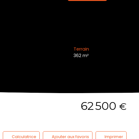
Terrain
362
m²
62 500
€
Calculatrice
Ajouter aux favoris
Imprimer