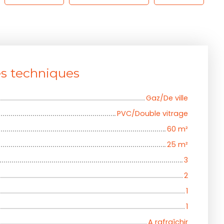
es techniques
Gaz/De ville
PVC/Double vitrage
60
m²
25
m²
3
2
1
1
A rafraîchir