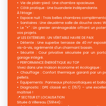
Vie de plain-pied : Une chambre spacieuse.
Côté pratique : Une buanderie indépendante.
À l’étage :
Espace nuit : Trois belles chambres complémenta
Sanitaires : Une deuxième salle de douche avec W
Le "+" : Un grenier aménageable offrant un pote
vos projets.
🌿 LES EXTÉRIEURS : UN VÉRITABLE HAVRE DE PAIX
Détente : Une superbe terrasse de 40 m² exposée
vis-à-vis, agrémenté d'un charmant bassin.
Sécurité : Cour privative sécurisée par un port
garage intégré.
⚡ PERFORMANCE ÉNERGÉTIQUE AU TOP
Vivez dans une maison économe et écologique :
Chauffage : Confort thermique garanti par un po
pellets.
Équipements : Panneaux photovoltaïques et bal
Diagnostic : DPE classé en C (157) – une excell
maîtrisé !
📍 SECTEUR ET LOCALISATION
Située à Villereau (59144) :