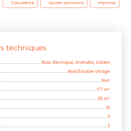
Calculatrice
Ajouter aux favoris
Imprimer
es techniques
Bois, Electrique, Granulés, Solaire
Bois/Double vitrage
Non
177
m²
35
m²
10
3
2