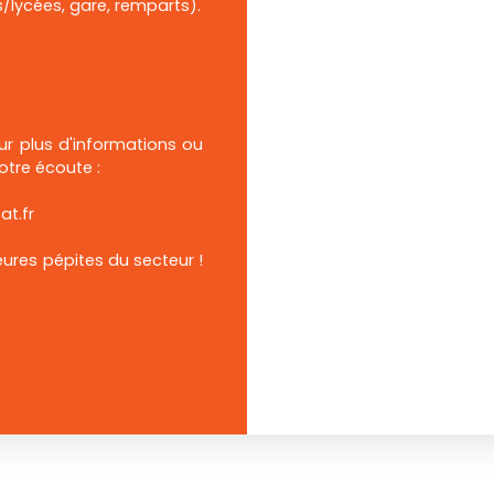
lycées, gare, remparts).
ur plus d'informations ou
votre écoute :
at.fr
eures pépites du secteur !