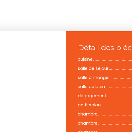
Détail des piè
cuisine
salle de séjour
salle à manger
salle de bain
dégagement
petit salon
chambre
chambre