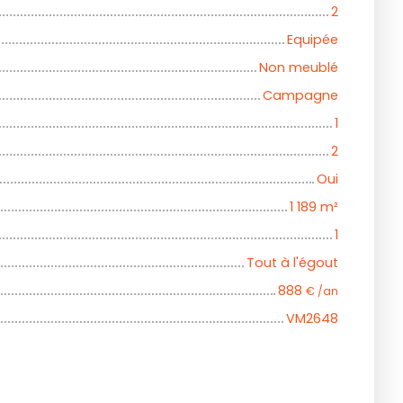
2
Equipée
Non meublé
Campagne
1
2
Oui
1 189
m²
1
Tout à l'égout
888
€ /an
VM2648