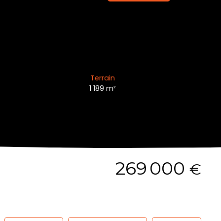
Terrain
1 189
m²
269 000
€