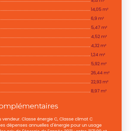
9,13 m²
14,05 m²
6,9 m²
5,47 m²
4,52 m²
4,32 m²
1,24 m²
5,92 m²
26,44 m²
22,93 m²
8,97 m²
complémentaires
u vendeur. Classe énergie C, Classe climat C
s dépenses annuelles d'énergie pour un usage