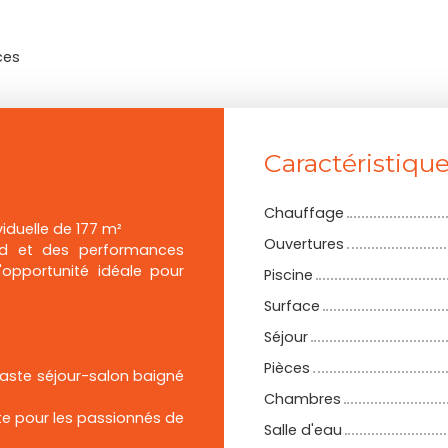
ces
Caractéristiqu
Chauffage
duelle de 177 m²
Ouvertures
ied et des performances
'opportunité idéale pour
Piscine
Surface
Séjour
Pièces
vaste séjour-salon baigné
Chambres
ite pour les passionnés de
Salle d'eau