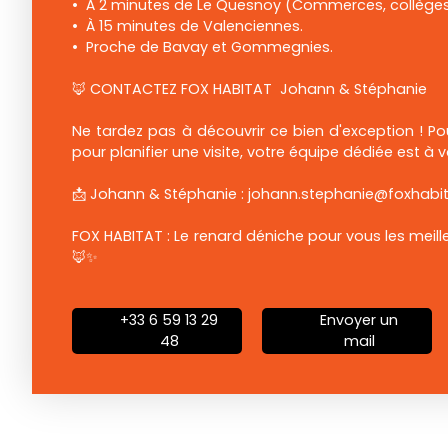
À 2 minutes de Le Quesnoy (Commerces, collèges/
À 15 minutes de Valenciennes.
Proche de Bavay et Gommegnies.
🦊 CONTACTEZ FOX HABITAT Johann & Stéphanie
Ne tardez pas à découvrir ce bien d'exception ! Po
pour planifier une visite, votre équipe dédiée est à 
📩 Johann & Stéphanie : johann.stephanie@foxhabit
FOX HABITAT : Le renard déniche pour vous les meill
🦊✨
+33 6 59 13 29
Envoyer un
48
mail