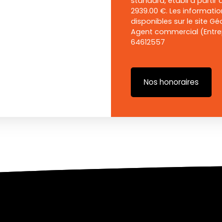
standard, établi à partir d
2939.00 €. Les informatio
disponibles sur le site Gé
Agent commercial (Entrep
64612557
Nos honoraires