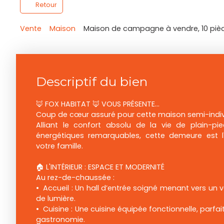
Retour
Vente
Maison
Maison de campagne à vendre, 10 piè
Descriptif du bien
🦊 FOX HABITAT 🦊 VOUS PRÉSENTE...
Coup de cœur assuré pour cette maison semi-indivi
Alliant le confort absolu de la vie de plain-p
énergétiques remarquables, cette demeure est l
votre famille.
🏠 L'INTÉRIEUR : ESPACE ET MODERNITÉ
Au rez-de-chaussée :
Accueil : Un hall d’entrée soigné menant vers un 
de lumière.
Cuisine : Une cuisine équipée fonctionnelle, parfa
gastronomie.