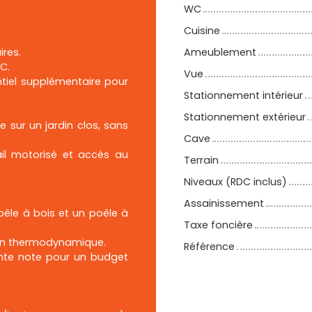
WC
Cuisine
ires.
Ameublement
C.
Vue
ntiel supplémentaire pour
Stationnement intérieur
Stationnement extérieur
 sur un jardin clos, sans
Cave
ail motorisé et accès au
Terrain
Niveaux (RDC inclus)
Assainissement
êle à bois et un poêle à
Taxe foncière
lon thermodynamique.
Référence
ente note pour un budget