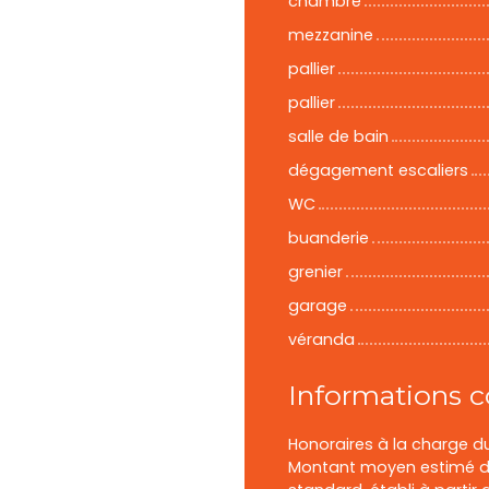
chambre
mezzanine
pallier
pallier
salle de bain
dégagement escaliers
WC
buanderie
grenier
garage
véranda
Informations 
Honoraires à la charge d
Montant moyen estimé de