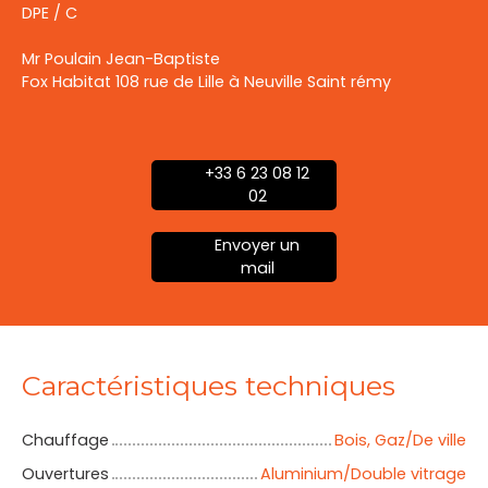
DPE / C
Mr Poulain Jean-Baptiste
Fox Habitat 108 rue de Lille à Neuville Saint rémy
+33 6 23 08 12
02
Envoyer un
mail
Caractéristiques techniques
Chauffage
Bois, Gaz/De ville
Ouvertures
Aluminium/Double vitrage