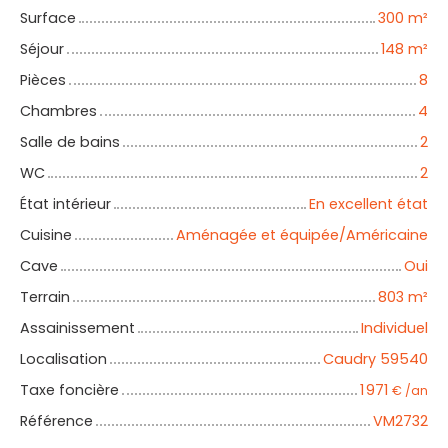
Surface
300
m²
Séjour
148
m²
Pièces
8
Chambres
4
Salle de bains
2
WC
2
État intérieur
En excellent état
Cuisine
Aménagée et équipée/Américaine
Cave
Oui
Terrain
803
m²
Assainissement
Individuel
Localisation
Caudry 59540
Taxe foncière
1 971
€ /an
Référence
VM2732