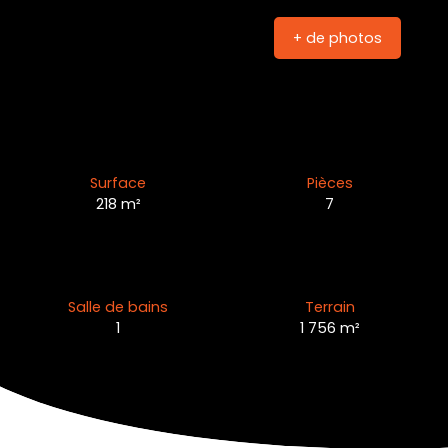
+ de photos
Surface
Pièces
218
m²
7
Salle de bains
Terrain
1
1 756
m²