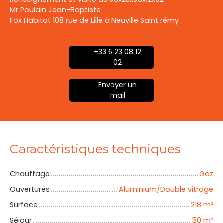
Mr Poulain Jean-Baptiste
Fox Habitat 108 rue de Lille à Neuville Saint rémy
+33 6 23 08 12
02
Envoyer un
mail
Caractéristiques techniques
Chauffage
Gaz
Ouvertures
Aluminium/Double vitrage
Surface
218
m²
Séjour
50
m²