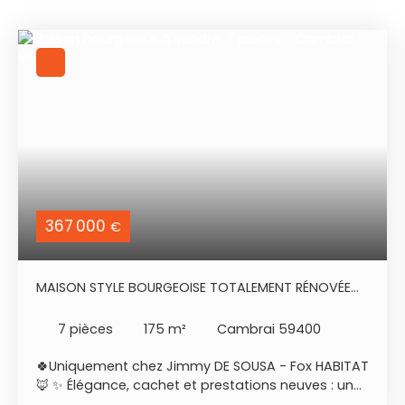
367 000
€
MAISON STYLE BOURGEOISE TOTALEMENT RÉNOVÉE
PROCHE CENTRE VILLE CAMBRAI
7
pièces
175
m²
Cambrai 59400
🍀Uniquement chez Jimmy DE SOUSA - Fox HABITAT
🦊 ✨ Élégance, cachet et prestations neuves : une
maison bourgeoise d’exception ! 🏡 😍Laissez-