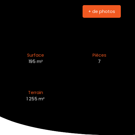
+ de photos
Surface
Pièces
195
m²
7
Terrain
1 255
m²