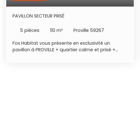
PAVILLON SECTEUR PRISÉ
5
pièces
110
m²
Proville 59267
Fox Habitat vous présente en exclusivité un
pavillon à PROVILLE + quartier calme et prisé +
proche des commodités - situation
géographique : Proville, secteur prisé,
environnement bucolique, proche de la zone
commerciale et des axes autoroutiers. - rdc :
entrée spacieuse avec rangement, beau séjour
avec cheminée, cuisine équipée neuve, un bureau,
cellier et wc indépendant. - étage : palier pouvant
accueillir un bureau, trois chambres, un dressing
et une salle de bains. - extérieur : jardin au calme
sur 500m2, terrasse, parking, dépendance. - à
noter : construction de qualité, maison saine et
très bien entretenue, rare sur le secteur.
Renseignement et visite Mr Poulain Jean-Baptiste