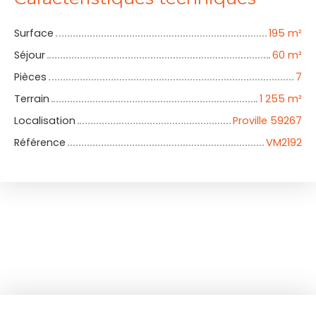
Surface
195
m²
Séjour
60
m²
Pièces
7
Terrain
1 255
m²
Localisation
Proville 59267
Référence
VM2192