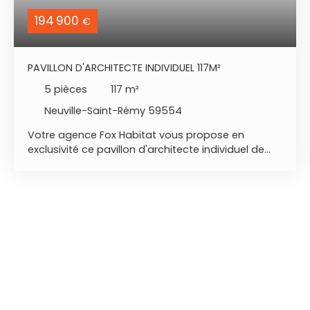
194 900
€
PAVILLON D'ARCHITECTE INDIVIDUEL 117M²
5
pièces
117
m²
Neuville-Saint-Rémy 59554
Votre agence Fox Habitat vous propose en
exclusivité ce pavillon d'architecte individuel de
plain-pied 117 m². - localisation : Neuville-Saint-
Rémy, proche de Cambrai et des commodités. -
RDC : L’entrée donne sur un grand séjour lumineux
de 41 m², bénéficiant d’une belle luminosité grâce
aux baies vitrées. Vous trouverez également une
cuisine de 10,32 m², une salle de bains de 10,08 m²,
trois chambres (16,13 m² – 10,45 m² – 10,36 m²)
ainsi qu’un WC indépendant. - sous sol : cave de
10,15 m² et garage 42 m² avec porte motorisée. -
extérieur : portail manuel permettant l’accès à la
propriété et jardin entourant la maison. A NOTER :