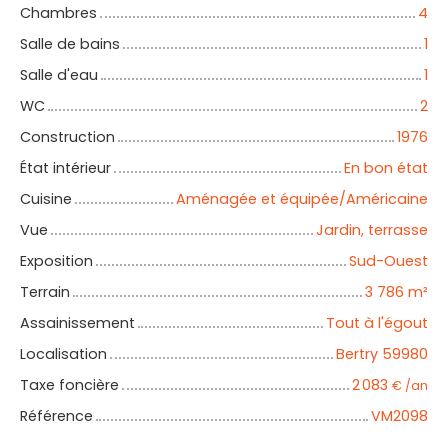
Chambres
4
Salle de bains
1
Salle d'eau
1
WC
2
Construction
1976
État intérieur
En bon état
Cuisine
Aménagée et équipée/Américaine
Vue
Jardin, terrasse
Exposition
Sud-Ouest
Terrain
3 786
m²
Assainissement
Tout à l'égout
Localisation
Bertry 59980
Taxe foncière
2 083
€ /an
Référence
VM2098