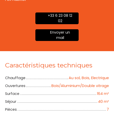
+33 6 23 08 12
02
Envoyer un
mail
Caractéristiques techniques
Chauffage
Au sol, Bois, Electrique
Ouvertures
Bois/Aluminium/Double vitrage
Surface
164
m²
Séjour
40
m²
Pièces
7