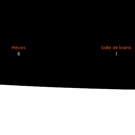
Pièces
Salle de bains
6
1