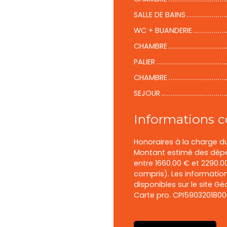
SALLE DE BAINS
WC + BUANDERIE
CHAMBRE
PALIER
CHAMBRE
SEJOUR
Informations 
Honoraires à la charge du
Montant estimé des dépe
entre 1660.00 € et 2290.
compris). Les information
disponibles sur le site Gé
Carte pro. CPI590320180