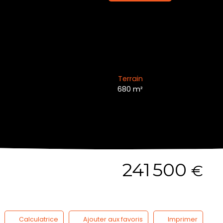
Terrain
680
m²
241 500
€
Calculatrice
Ajouter aux favoris
Imprimer