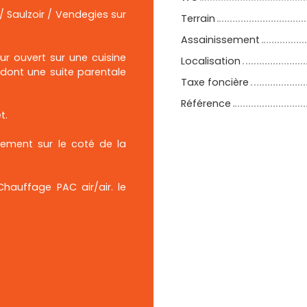
/ Saulzoir / Vendegies sur
Terrain
Assainissement
r ouvert sur une cuisine
Localisation
dont une suite parentale
Taxe foncière
Référence
t.
nement sur le coté de la
Chauffage PAC air/air. le