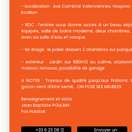
- localisation : Axe Cambrai Valenciennes. Haspres 
Ecaillon
- RDC : l'entrée vous donne accès à un beau séjou
équipée, salle de bains moderne, deux chambres, 
avec sa salle d'eau et vasque.
- 1er étage : le palier dessert 2 chambres sur parque
- extérieur : Jardin sur 680m2 au calme, station
maison, terrasse, possibilité de garage.
A NOTER : Travaux de qualité jusqu'aux finitions. 
gazon vient d'être semé, . ON POSE SES MEUBLES
Renseignement et visite
Jean Baptiste POULAIN
Fox Habitat
+33 6 23 08 12
Envoyer un