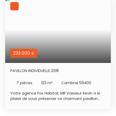
233 000
€
PAVILLON INDIVIDUELLE 2018
7
pièces
123
m²
Cambrai 59400
Votre agence Fox Habitat, MR Vasseur Kevin a le
plaisir de vous présenter ce charmant pavillon
individuelle de 2018 + Panneaux solaire + 5
chambres + Semi plain pied - situation
géographique : Wambaix 5 minutes de Cambrai