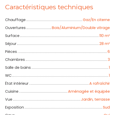
Caractéristiques techniques
Chauffage
Gaz/En citerne
Ouvertures
Bois/Aluminium/Double vitrage
Surface
110
m²
Séjour
28
m²
Pièces
6
Chambres
3
Salle de bains
1
WC
1
État intérieur
A rafraîchir
Cuisine
Aménagée et équipée
Vue
Jardin, terrasse
Exposition
Sud