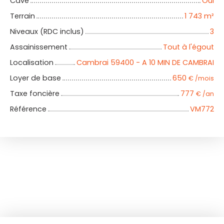
Cave
Oui
Terrain
1 743
m²
Niveaux (RDC inclus)
3
Assainissement
Tout à l'égout
Localisation
Cambrai 59400 - A 10 MIN DE CAMBRAI
Loyer de base
650
€ /mois
Taxe foncière
777
€ /an
Référence
VM772