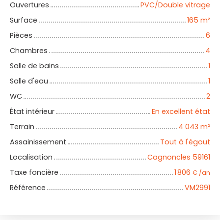
Ouvertures
PVC/Double vitrage
Surface
165
m²
Pièces
6
Chambres
4
Salle de bains
1
Salle d'eau
1
WC
2
État intérieur
En excellent état
Terrain
4 043
m²
Assainissement
Tout à l'égout
Localisation
Cagnoncles 59161
Taxe foncière
1 806
€ /an
Référence
VM2991