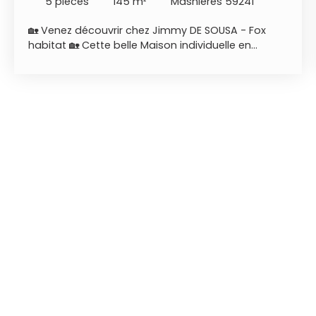
5
pièces
145
m²
Masnières 59241
🏡 Venez découvrir chez Jimmy DE SOUSA - Fox
habitat 🏡 Cette belle Maison individuelle en
briques à fort potentiel proche cambrai ! Secteur :
Axe cambrai - Caudry 📍 Vous cherchez de
l'espace, du calme et un projet à façonner à votre
image ? Cette charmante maison en briques et
ardoises de 145 m² habitables est faite pour vous
! ✨ Idéale pour une famille ou un investisseur
averti, elle combine de superbes volumes et de
nombreuses dépendances qui n'attendent que
vos idées. 🛋️ Ce qui vous attend à l'intérieur : • Au
rez-de-chaussée : Un hall d’entrée accueillant, une
cuisine fonctionnelle, un bel espace de vie
lumineux salon, une salle à manger, une lingerie
pratique et un WC indépendant. • À l’étage : Un
palier qui dessert 2 grande chambres (24 M2 et 26
m2) (dont une avec point d'eau), un bureau ou
chambre d'enfant, une grande salle de bain
complète (baignoire + douche + WC) 🚀 Les vrais
"PLUS" de cette maison : • Un grenier aménageable