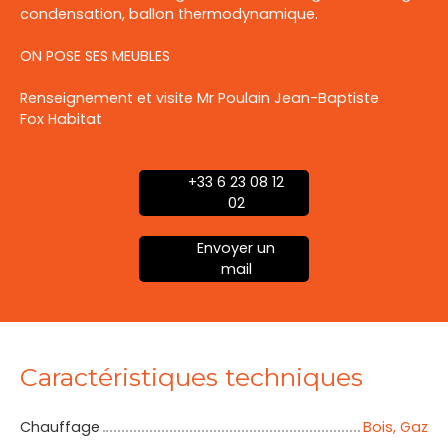
condensation, ballon thermodynamique.
ON POSE SES MEUBLES
Renseignement et visite Mr Poulain Jean-Baptiste
Fox Habitat
+33 6 23 08 12
02
Envoyer un
mail
Caractéristiques techniques
Chauffage
Bois, Gaz