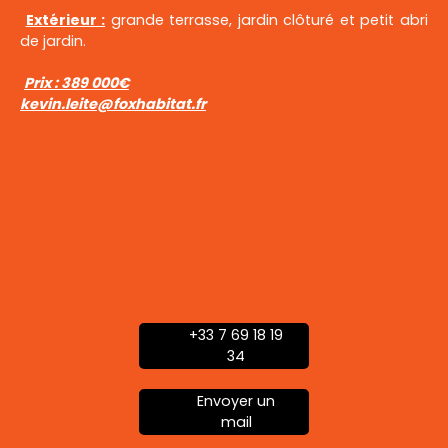
Extérieur :
grande terrasse, jardin clôturé et petit abri
de jardin.
Prix : 389 000€
kevin.leite@foxhabitat.fr
+33 7 69 18 19
34
Envoyer un
mail