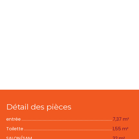
Détail des pièces
entrée
7,37 m²
Toilette
1,55 m²
SALON/SAM
32 m²