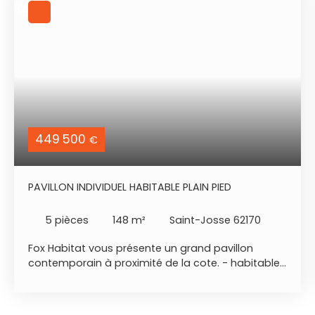
449 500
€
PAVILLON INDIVIDUEL HABITABLE PLAIN PIED
5
pièces
148
m²
Saint-Josse 62170
Fox Habitat vous présente un grand pavillon
contemporain à proximité de la cote. - habitable
de plain pied - espace généreux - luminosité et
calme - situation géographique : secteur St Josse,
13 min de la plage de Stella / Le Touquet /