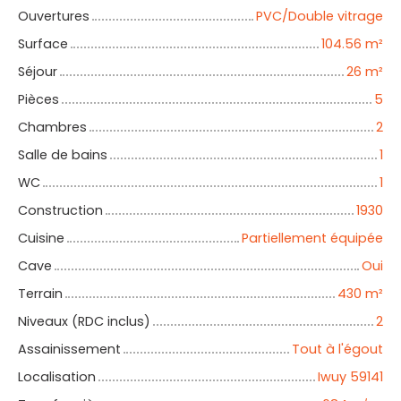
Ouvertures
PVC/Double vitrage
Surface
104.56
m²
Séjour
26
m²
Pièces
5
Chambres
2
Salle de bains
1
WC
1
Construction
1930
Cuisine
Partiellement équipée
Cave
Oui
Terrain
430
m²
Niveaux (RDC inclus)
2
Assainissement
Tout à l'égout
Localisation
Iwuy 59141