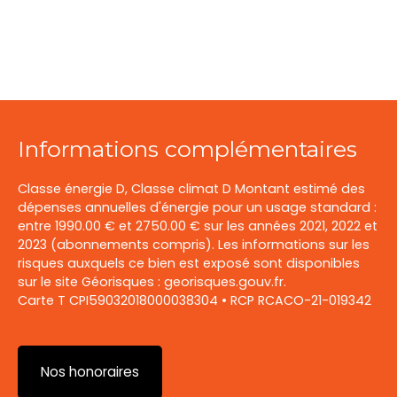
Informations complémentaires
Classe énergie D, Classe climat D Montant estimé des
dépenses annuelles d'énergie pour un usage standard :
entre 1990.00 € et 2750.00 € sur les années 2021, 2022 et
2023 (abonnements compris). Les informations sur les
risques auxquels ce bien est exposé sont disponibles
sur le site Géorisques : georisques.gouv.fr.
Carte T CPI59032018000038304 • RCP RCACO-21-019342
Nos honoraires