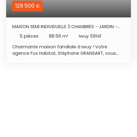
129 500
€
MAISON SEMI INDIVIDUELLE 3 CHAMBRES - JARDIN -
GARAGE
5
pièces
88.56
m²
Iwuy 59141
Charmante maison familiale à Iwuy ! Votre
agence Fox Habitat, Stéphane GRANSART, vous
présente cette belle maison familiale, idéale pour
accueillir votre foyer dans un cadre chaleureux et
pratique. Au rez-de-chaussée : - Entrée
accueillante - Espace de vie lumineux : un salon
séjour ouvert offrant un bel espace de convivialité
- Cuisine - WC indépendant À l'étage : - Palier
desservant l'espace nuit - 3 chambres - Salle de
bain Les + et extérieurs : - Garage - Cave pour le
stockage - Dépendance - Jardin agréable pour
profiter des beaux jours en familleMaison idéale
pour une première acquisition. Renseignements et
visite : Stéphane GRANSART