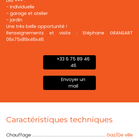
Les +++ :
- individuelle
- garage et atelier
- jardin
Une très belle opportunité !
Renseignements et visite : Stéphane GRANSART
06x75x89x46x46
+33 6 75 89 46
46
Envoyer un
mail
Caractéristiques techniques
Chauffage
Gaz/De ville