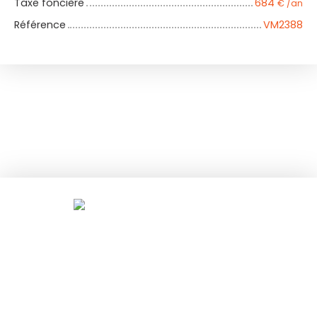
Taxe foncière
684
€ /an
Référence
VM2388