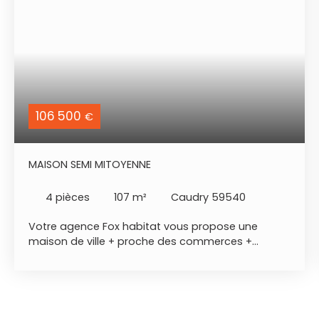
106 500
€
MAISON SEMI MITOYENNE
4
pièces
107
m²
Caudry 59540
Votre agence Fox habitat vous propose une
maison de ville + proche des commerces +
exposition sud + garage possible - situation
géographique : Caudry, proche de la zone
commerciale et des écoles. - rdc : entrée, salon
avec cheminée, salle à manger, cuisine, salle
d'eau, wc, lingerie et cave. - étage : palier