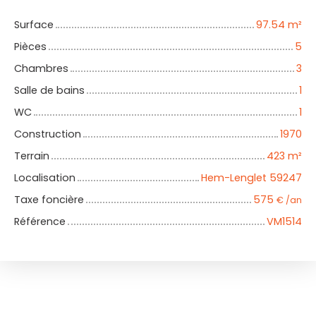
Surface
97.54
m²
Pièces
5
Chambres
3
Salle de bains
1
WC
1
Construction
1970
Terrain
423
m²
Localisation
Hem-Lenglet 59247
Taxe foncière
575
€ /an
Référence
VM1514