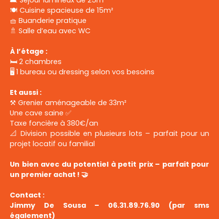
🛋️ Séjour lumineux de 25m²
🍽️ Cuisine spacieuse de 15m²
🧺 Buanderie pratique
🚿 Salle d’eau avec WC
À l’étage :
🛏️ 2 chambres
🖥️ 1 bureau ou dressing selon vos besoins
Et aussi :
⚒️ Grenier aménageable de 33m²
Une cave saine ✅
Taxe foncière à 380€/an
📐 Division possible en plusieurs lots – parfait pour un
projet locatif ou familial
Un bien avec du potentiel à petit prix – parfait pour
un premier achat ! 🤝
Contact :
Jimmy De Sousa – 06.31.89.76.90 (par sms
également)