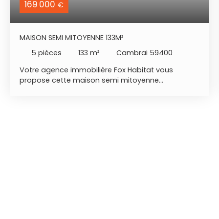
169 000
€
MAISON SEMI MITOYENNE 133M²
5
pièces
133
m²
Cambrai 59400
Votre agence immobilière Fox Habitat vous
propose cette maison semi mitoyenne
entièrement rénovée. + 3 chambres +
emplacement + bien rénové - localisation :
Escaudœuvres. - RDC : belle pièce de vie, cuisine
équipée, salle de bains (douche italienne,
baignoire d'angle, 2 vasques). - 1er étage : 3
chambres dont une traversante. - extérieur :
grande terrasse 81m², stationnement sur la
parcelle, garage deux places avec borne de
recharge pour véhicule électrique. A NOTER : poêle
à pellets (2024), DPE C, CAVE, ON POSE SES MEUBLES.
Renseignement et visite Maxence DUPRIEZ