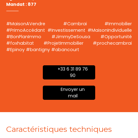
Mandat : 877
⸻
#MaisonAVendre #Cambrai #Immobilier
#PrimoAccédant #Investissement #MaisonIndividuelle
#BonPlanImmo #JimmyDeSousa #Opportunité
#foxhabitat #ProjetImmobilier #prochecambrai
#Epinoy #bantigny #abancourt
+33 6 31 89 76
90
Envoyer un
mail
Caractéristiques techniques