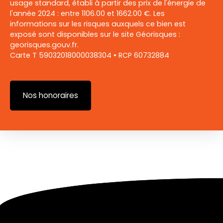
usage standard, établi à partir des prix de l'énergie de
l'année 2024 : entre 1106.00 et 1662.00 €. Les
informations sur les risques auxquels ce bien est
exposé sont disponibles sur le site Géorisques :
georisques.gouv.fr.
Carte T 59032018000038304 • RCP 60732884
Nos honoraires