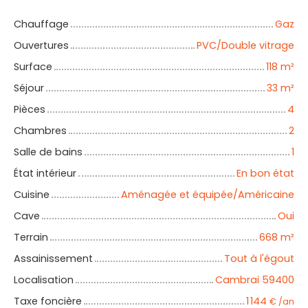
Chauffage
Gaz
Ouvertures
PVC/Double vitrage
Surface
118
m²
Séjour
33
m²
Pièces
4
Chambres
2
Salle de bains
1
État intérieur
En bon état
Cuisine
Aménagée et équipée/Américaine
Cave
Oui
Terrain
668
m²
Assainissement
Tout à l'égout
Localisation
Cambrai 59400
Taxe foncière
1 144
€ /an