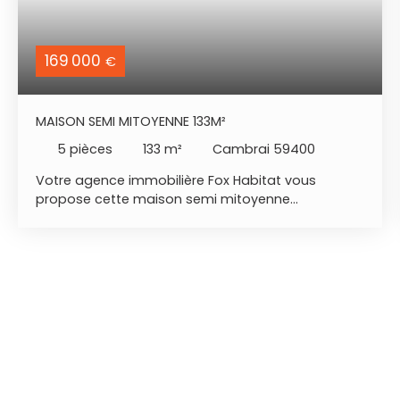
169 000
€
MAISON SEMI MITOYENNE 133M²
5
pièces
133
m²
Cambrai 59400
Votre agence immobilière Fox Habitat vous
propose cette maison semi mitoyenne
entièrement rénovée. + 3 chambres +
emplacement + bien rénové - localisation :
Escaudœuvres. - RDC : belle pièce de vie, cuisine
équipée, salle de bains (douche italienne,
baignoire d'angle, 2 vasques). - 1er étage : 3
chambres dont une traversante. - extérieur :
grande terrasse 81m², stationnement sur la
parcelle, garage deux places avec borne de
recharge pour véhicule électrique. A NOTER : poêle
à pellets (2024), DPE C, CAVE, ON POSE SES MEUBLES.