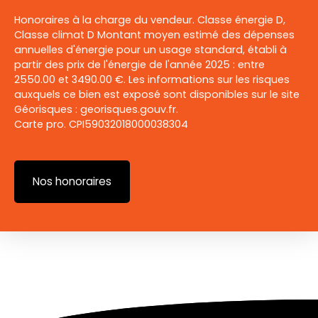
Honoraires à la charge du vendeur. Classe énergie D,
Classe climat D Montant moyen estimé des dépenses
annuelles d'énergie pour un usage standard, établi à
partir des prix de l'énergie de l'année 2025 : entre
2550.00 et 3490.00 €. Les informations sur les risques
auxquels ce bien est exposé sont disponibles sur le site
Géorisques : georisques.gouv.fr.
Carte pro. CPI59032018000038304
Nos honoraires