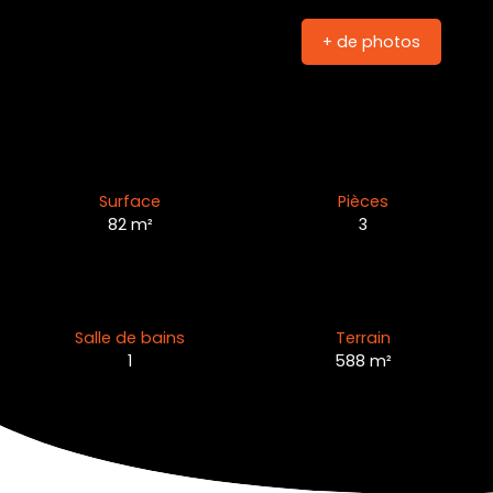
+ de photos
Surface
Pièces
82
m²
3
Salle de bains
Terrain
1
588
m²