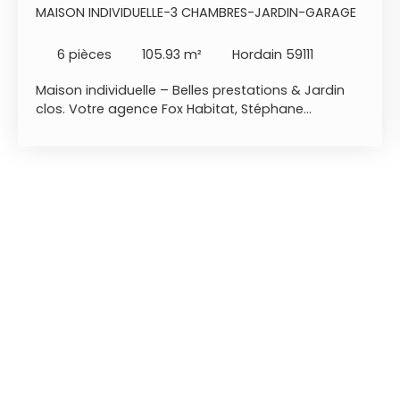
MAISON INDIVIDUELLE-3 CHAMBRES-JARDIN-GARAGE
6
pièces
105.93
m²
Hordain 59111
Maison individuelle – Belles prestations & Jardin
clos. Votre agence Fox Habitat, Stéphane
GRANSART, vous présente sur Hordain, cette
superbe maison individuelle d'environ 106 m²
habitables, rénovée avec soin, qui n’attend plus
que vos valises. Les points forts de votre futur
intérieur : - Une pièce de vie chaleureuse : Profitez
d'un vaste salon séjour de 37 m², avec son poêle
à granulés, ouvert sur une cuisine équipée et son
coin repas convivial. - Le rez-de-chaussée
dispose d'une grande chambre de 14 m², d'une
salle de douche et d'une buanderie pratique. -
Espace nuit à l'étage : Vous trouverez deux autres
belles chambres, parfaites pour des enfants ou
un espace bureau. Un extérieur pensé pour la
détente : Bâtie sur une parcelle de 434 m², la
maison offre un jardin clos idéalement exposé. -