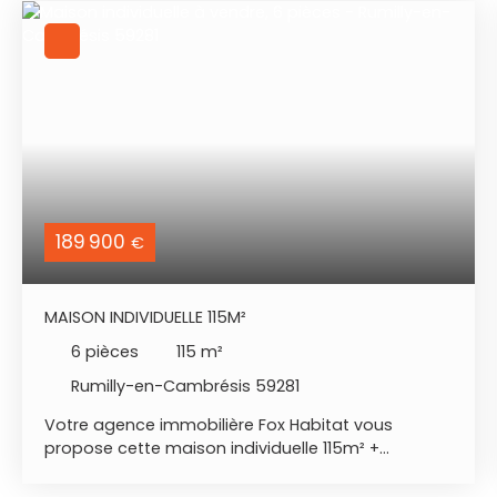
189 900
€
MAISON INDIVIDUELLE 115M²
6
pièces
115
m²
Rumilly-en-Cambrésis 59281
Votre agence immobilière Fox Habitat vous
propose cette maison individuelle 115m² +
Habitable de plain pied + Secteur calme
localisation : Rumilly en Cambrésis, à 2min de