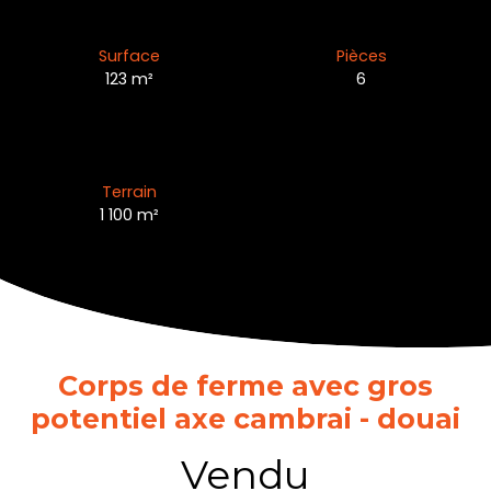
Surface
Pièces
123
m²
6
Terrain
1 100
m²
Corps de ferme avec gros
potentiel axe cambrai - douai
Vendu