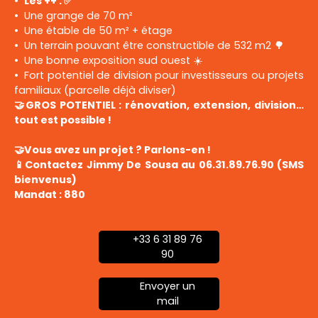
Les ++ : ✅
Une grange de 70 m²
Une étable de 50 m² + étage
Un terrain pouvant être constructible de 532 m2 🌳
Une bonne exposition sud ouest ☀️
Fort potentiel de division pour investisseurs ou projets
familiaux (parcelle déjà diviser)
🤝GROS POTENTIEL : rénovation, extension, division…
tout est possible !
🤝Vous avez un projet ? Parlons-en !
📱Contactez Jimmy De Sousa au 06.31.89.76.90 (SMS
bienvenus)
Mandat : 880
+33 6 31 89 76
90
Envoyer un
mail