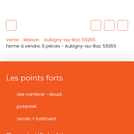
Vente
Maison
Aubigny-au-Bac 59265
Ferme à vendre, 6 pièces - Aubigny-au-Bac 59265
Les points forts
axe cambrai - douai
potentiel
terrain + batiment