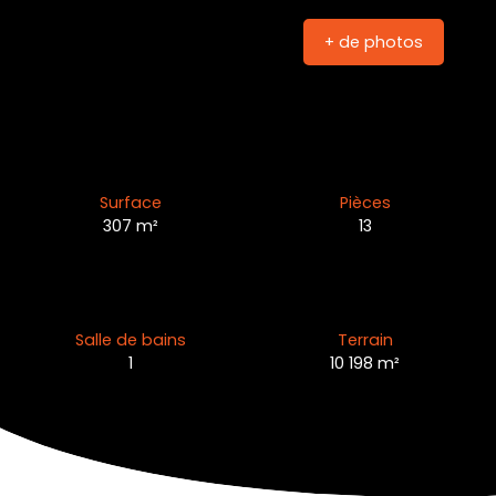
+ de photos
Surface
Pièces
307
m²
13
Salle de bains
Terrain
1
10 198
m²