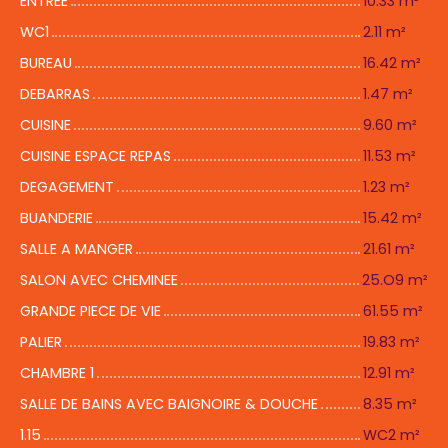
ENTREE
10.33 m²
WC1
2.11 m²
BUREAU
16.42 m²
DEBARRAS
1.47 m²
CUISINE
9.60 m²
CUISINE ESPACE REPAS
11.53 m²
DEGAGEMENT
1.23 m²
BUANDERIE
15.42 m²
SALLE A MANGER
21.61 m²
SALON AVEC CHEMINEE
25.O9 m²
GRANDE PIECE DE VIE
61.55 m²
PALIER
19.83 m²
CHAMBRE 1
12.91 m²
SALLE DE BAINS AVEC BAIGNOIRE & DOUCHE
8.35 m²
1.15
WC2 m²