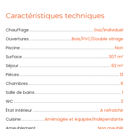
Caractéristiques techniques
Chauffage
Gaz/Individuel
Ouvertures
Bois/PVC/Double vitrage
Piscine
Non
Surface
307
m²
Séjour
62
m²
Pièces
13
Chambres
6
Salle de bains
1
WC
2
État intérieur
A rafraîchir
Cuisine
Aménagée et équipée/Indépendante
Ameublement
Non meublé