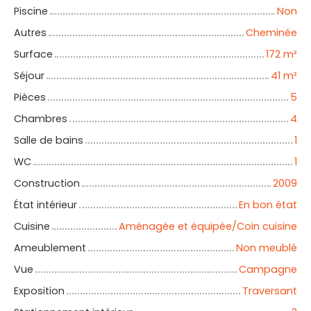
Piscine
Non
Autres
Cheminée
Surface
172
m²
Séjour
41
m²
Pièces
5
Chambres
4
Salle de bains
1
WC
1
Construction
2009
État intérieur
En bon état
Cuisine
Aménagée et équipée/Coin cuisine
Ameublement
Non meublé
Vue
Campagne
Exposition
Traversant