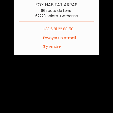
FOX HABITAT ARRAS
66 route de Lens
62223 Sainte-Catherine
+33 6 81 22 88 50
Envoyer un e-mail
S'y rendre