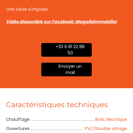
Une visite s'impose
Vidéo disponible sur Facebook: Magalieimmobilier
+33 6 81 22 88
50
Envoyer un
mail
Caractéristiques techniques
Chauffage
Bois, Electrique
Ouvertures
PVC/Double vitrage