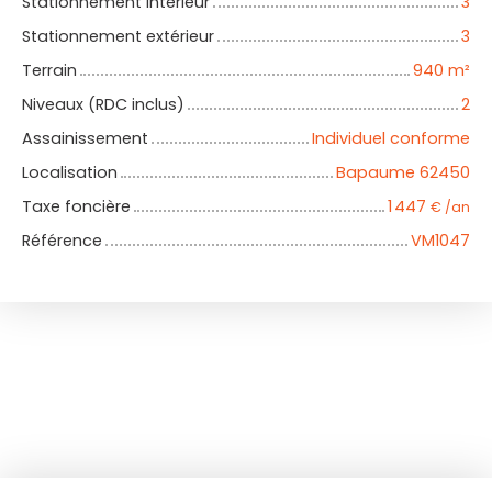
Stationnement intérieur
3
Stationnement extérieur
3
Terrain
940
m²
Niveaux (RDC inclus)
2
Assainissement
Individuel conforme
Localisation
Bapaume 62450
Taxe foncière
1 447
€ /an
Référence
VM1047