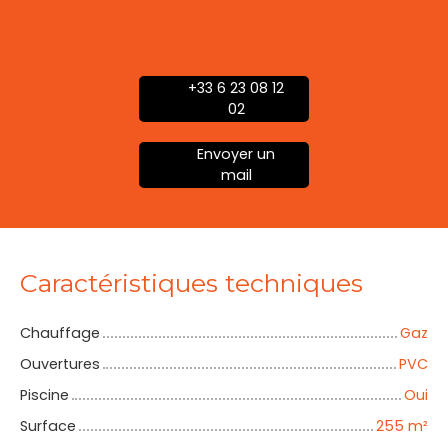
+33 6 23 08 12
02
Envoyer un
mail
Caractéristiques techniques
Chauffage
Gaz
Ouvertures
PVC
Piscine
Oui
Surface
255
m²