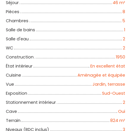
Séjour
46
m²
Pièces
8
Chambres
5
Salle de bains
1
Salle d'eau
2
WC
2
Construction
1950
État intérieur
En excellent état
Cuisine
Aménagée et équipée
Vue
Jardin, terrasse
Exposition
Sud-Ouest
Stationnement intérieur
2
Cave
Oui
Terrain
824
m²
Niveaux (RDC inclus)
3