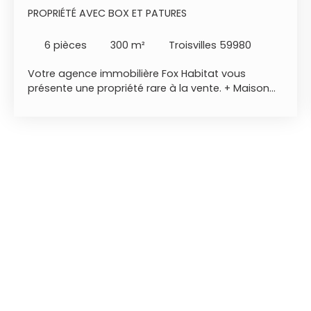
PROPRIÉTÉ AVEC BOX ET PATURES
6
pièces
300
m²
Troisvilles 59980
Votre agence immobilière Fox Habitat vous
présente une propriété rare à la vente. + Maison
de 300m2 + pâtures sur 5585m2 + Box à chevaux
et poneys - situation géographique : Troisvilles
proche de la zone commerciale de Caudry et de
toutes commodités, Valenciennes 25min, Lille 1h. -
rdc : entrée ouverte sur une superbe pièce de vie
de 120m2 ! Belle cuisine équipée, chambre avec
vue sur jardin, buanderie et wc. - étage : palier
distribuant 4 grandes chambres de 20m2 et deux
salle de bains, wc. - extérieur : portail, parkings,
garage de 66m2, dépendances, 4 box neufs pour
poneys de 8m2, 4 box neufs pour chevaux de
12m2, jardin avec bassin d'agrément, terrasse,
pâture sur un ensemble de 5600m2 clos.
Environnement calme et privilégié. - à noter :
maison équipée d'une pompe à chaleur et d'un