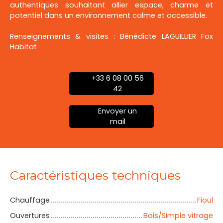
authentiques souhaitant allier espace, charme et
potentiel dans un environnement calme et accessible.
Renseignements & visites : Bénédicte LAGUILLIER Fox
Habitat
+33 6 08 00 56
42
Envoyer un
mail
Caractéristiques techniques
Chauffage
Fioul
Ouvertures
Bois/Simple vitrage