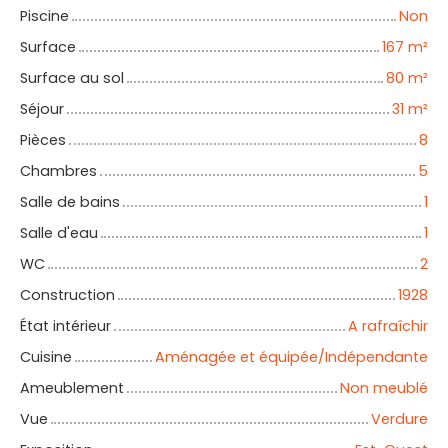
Piscine
Non
Surface
167
m²
Surface au sol
80
m²
Séjour
31
m²
Pièces
8
Chambres
5
Salle de bains
1
Salle d'eau
1
WC
2
Construction
1928
État intérieur
A rafraîchir
Cuisine
Aménagée et équipée/Indépendante
Ameublement
Non meublé
Vue
Verdure