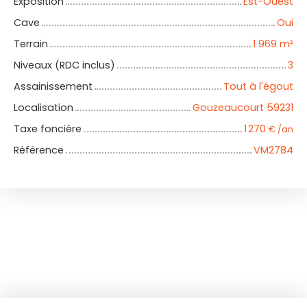
Exposition
Est-Ouest
Cave
Oui
Terrain
1 969
m²
Niveaux (RDC inclus)
3
Assainissement
Tout à l'égout
Localisation
Gouzeaucourt 59231
Taxe foncière
1 270
€ /an
Référence
VM2784