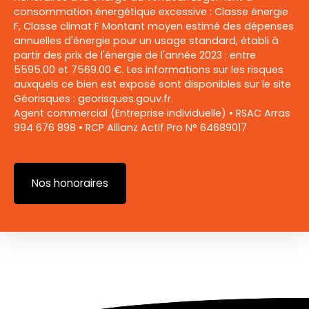
consommation énergétique excessive : Classe énergie
F, Classe climat F Montant moyen estimé des dépenses
annuelles d'énergie pour un usage standard, établi à
partir des prix de l'énergie de l'année 2023 : entre
5595.00 et 7569.00 €. Les informations sur les risques
auxquels ce bien est exposé sont disponibles sur le site
Géorisques : georisques.gouv.fr.
Agent commercial (Entreprise individuelle) • RSAC Arras
994 676 898 • RCP Allianz Actif Pro N° 64689017
Nos honoraires